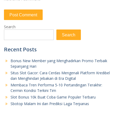
Search
Search
Recent Posts
Bonus New Member yang Menghadirkan Promo Terbaik
Sepanjang Hari
Situs Slot Gacor: Cara Cerdas Mengenali Platform Kredibel
dan Menghindari Jebakan di Era Digital
Membaca Tren Performa 5-10 Pertandingan Terakhir:
Cermin Kondisi Terkini Tim
Slot Bonus 10k Buat Coba Game Populer Terbaru
Sbotop Malam Ini dan Prediksi Laga Terpanas