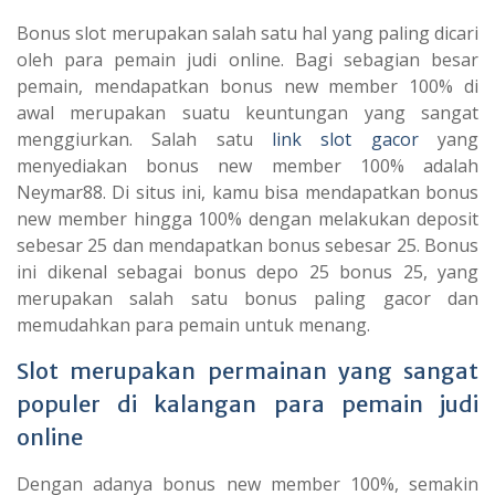
Bonus slot merupakan salah satu hal yang paling dicari
oleh para pemain judi online. Bagi sebagian besar
pemain, mendapatkan bonus new member 100% di
awal merupakan suatu keuntungan yang sangat
menggiurkan. Salah satu
link slot gacor
yang
menyediakan bonus new member 100% adalah
Neymar88. Di situs ini, kamu bisa mendapatkan bonus
new member hingga 100% dengan melakukan deposit
sebesar 25 dan mendapatkan bonus sebesar 25. Bonus
ini dikenal sebagai bonus depo 25 bonus 25, yang
merupakan salah satu bonus paling gacor dan
memudahkan para pemain untuk menang.
Slot merupakan permainan yang sangat
populer di kalangan para pemain judi
online
Dengan adanya bonus new member 100%, semakin