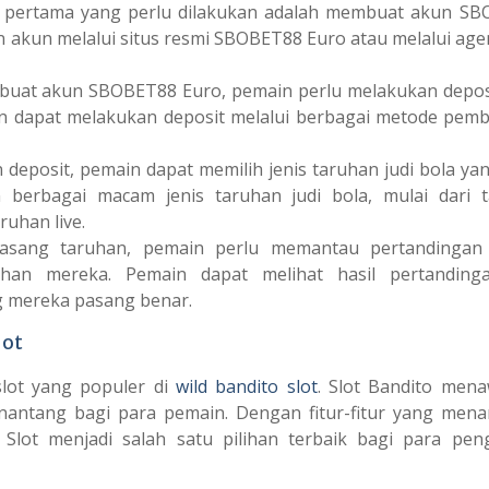
pertama yang perlu dilakukan adalah membuat akun S
 akun melalui situs resmi SBOBET88 Euro atau melalui age
buat akun SBOBET88 Euro, pemain perlu melakukan depos
n dapat melakukan deposit melalui berbagai metode pem
deposit, pemain dapat memilih jenis taruhan judi bola yan
berbagai macam jenis taruhan judi bola, mulai dari 
ruhan live.
sang taruhan, pemain perlu memantau pertandingan 
uhan mereka. Pemain dapat melihat hasil pertanding
g mereka pasang benar.
lot
slot yang populer di
wild bandito slot
. Slot Bandito men
ntang bagi para pemain. Dengan fitur-fitur yang mena
 Slot menjadi salah satu pilihan terbaik bagi para pe