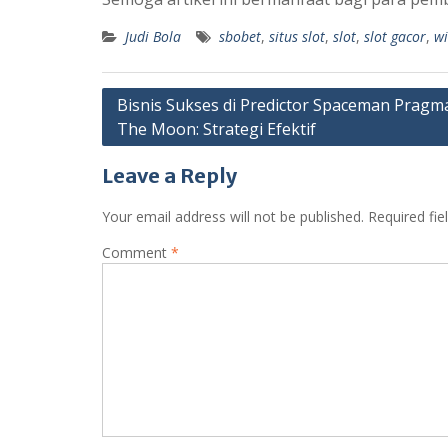
Judi Bola
sbobet
,
situs slot
,
slot
,
slot gacor
,
wi
Post
Bisnis Sukses di Predictor Spaceman Pragma
The Moon: Strategi Efektif
navigation
Leave a Reply
Your email address will not be published.
Required fi
Comment
*