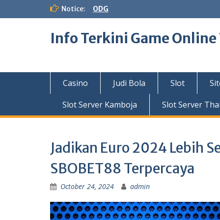
Skip
Notice:
ODG
to
content
Info Terkini Game Online
Casino
Judi Bola
Slot
Si
Slot Server Kamboja
Slot Server Tha
Jadikan Euro 2024 Lebih Se
SBOBET88 Terpercaya
October 24, 2024
admin