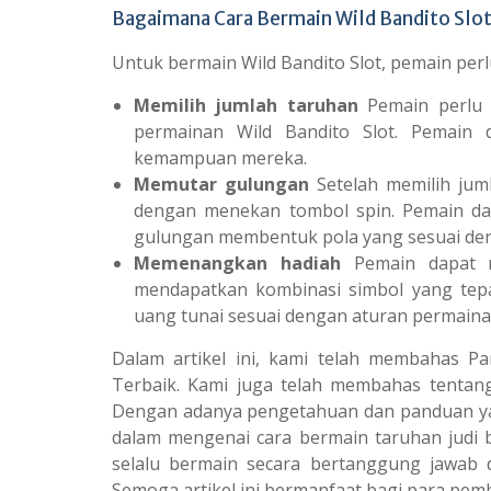
Bagaimana Cara Bermain Wild Bandito Slo
Untuk bermain Wild Bandito Slot, pemain per
Memilih jumlah taruhan
Pemain perlu 
permainan Wild Bandito Slot. Pemain 
kemampuan mereka.
Memutar gulungan
Setelah memilih jum
dengan menekan tombol spin. Pemain da
gulungan membentuk pola yang sesuai de
Memenangkan hadiah
Pemain dapat m
mendapatkan kombinasi simbol yang tepa
uang tunai sesuai dengan aturan permaina
Dalam artikel ini, kami telah membahas 
Terbaik. Kami juga telah membahas tentan
Dengan adanya pengetahuan dan panduan ya
dalam mengenai cara bermain taruhan judi b
selalu bermain secara bertanggung jawab 
Semoga artikel ini bermanfaat bagi para pemb