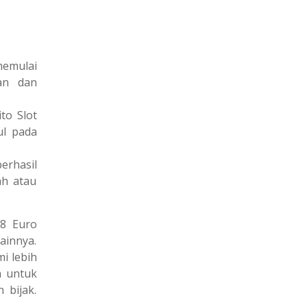
memulai
an dan
to Slot
ul pada
rhasil
ah atau
88 Euro
ainnya.
i lebih
a untuk
 bijak.