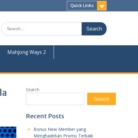
Quick Links
Search
for:
Mahjong Ways 2
Search
la
Search
Recent Posts
Bonus New Member yang
Menghadirkan Promo Terbaik