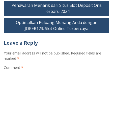
Post
Penawaran Menarik dari Situs Slot Deposit Qris
navigation
Terbaru 2024
Optimalkan Peluang Menang Anda dengan
JOKER123: Slot Online Terpercaya
Leave a Reply
Your email address will not be published.
Required fields are
marked
*
Comment
*