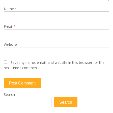
Name
*
Email
*
Website
Save my name, email, and website in this browser for the
next time I comment.
Search
Search