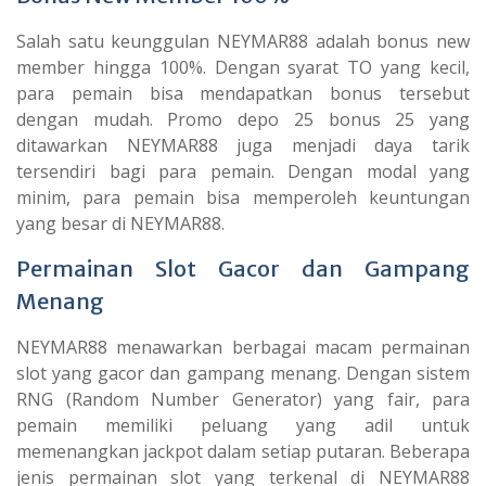
Salah satu keunggulan NEYMAR88 adalah bonus new
member hingga 100%. Dengan syarat TO yang kecil,
para pemain bisa mendapatkan bonus tersebut
dengan mudah. Promo depo 25 bonus 25 yang
ditawarkan NEYMAR88 juga menjadi daya tarik
tersendiri bagi para pemain. Dengan modal yang
minim, para pemain bisa memperoleh keuntungan
yang besar di NEYMAR88.
Permainan Slot Gacor dan Gampang
Menang
NEYMAR88 menawarkan berbagai macam permainan
slot yang gacor dan gampang menang. Dengan sistem
RNG (Random Number Generator) yang fair, para
pemain memiliki peluang yang adil untuk
memenangkan jackpot dalam setiap putaran. Beberapa
jenis permainan slot yang terkenal di NEYMAR88