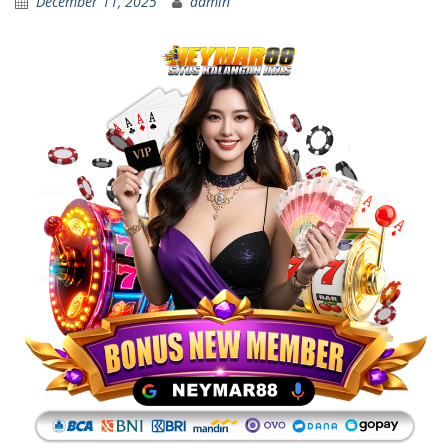
December 11, 2025
admin