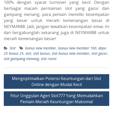
100% dengan syarat turnover yang kecil. Dengan
berbagai macam permainan slot yang gacor dan
gampang menang, para pemain memiliki kesempatan
yang besar untuk meraih kemenangan besar di
NEYMAR88. Jadi, jangan lewatkan kesempatan emas ini
dan bergabunglah sekarang juga di NEYMAR88 untuk
meraih kemenangan besar!
Slot
bonus new member
,
bonus new member 100
,
depo
25 bonus 25
,
slot
,
slot bonus
,
slot bonus new member
,
slot gacor
,
slot gampang menang
,
slot resmi
Post
Mengoptimalkan Potensi Keuntungan dari Slot
navigation
Online dengan Modal Kecil
Fitur Unggulan Agen Slot777 Yang Memudahkan
Pemain Meraih Keuntungan Maksimal