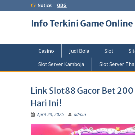
Skip
Notice:
ODG
to
content
Info Terkini Game Online
Casino
Judi Bola
Slot
Si
Slot Server Kamboja
Slot Server Tha
Link Slot88 Gacor Bet 20
Hari Ini!
April 23, 2025
admin