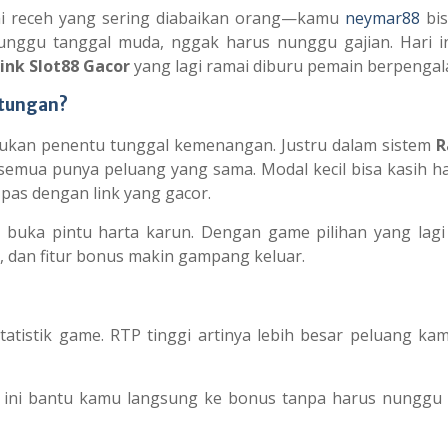
ai receh yang sering diabaikan orang—kamu
neymar88
bis
unggu tanggal muda, nggak harus nunggu gajian. Hari in
ink Slot88 Gacor
yang lagi ramai diburu pemain berpenga
ntungan?
bukan penentu tunggal kemenangan. Justru dalam sistem
R
 semua punya peluang yang sama. Modal kecil bisa kasih has
 pas dengan link yang gacor.
k buka pintu harta karun. Dengan game pilihan yang lagi
l, dan fitur bonus makin gampang keluar.
tatistik game. RTP tinggi artinya lebih besar peluang ka
r ini bantu kamu langsung ke bonus tanpa harus nunggu 