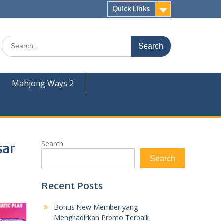
Quick Links
Search
for:
Mahjong Ways 2
Search
sar
Search
Recent Posts
Bonus New Member yang
Menghadirkan Promo Terbaik