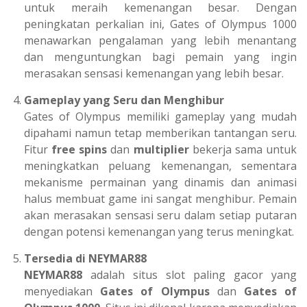
untuk meraih kemenangan besar. Dengan
peningkatan perkalian ini, Gates of Olympus 1000
menawarkan pengalaman yang lebih menantang
dan menguntungkan bagi pemain yang ingin
merasakan sensasi kemenangan yang lebih besar.
Gameplay yang Seru dan Menghibur
Gates of Olympus memiliki gameplay yang mudah
dipahami namun tetap memberikan tantangan seru.
Fitur
free spins
dan
multiplier
bekerja sama untuk
meningkatkan peluang kemenangan, sementara
mekanisme permainan yang dinamis dan animasi
halus membuat game ini sangat menghibur. Pemain
akan merasakan sensasi seru dalam setiap putaran
dengan potensi kemenangan yang terus meningkat.
Tersedia di NEYMAR88
NEYMAR88
adalah situs slot paling gacor yang
menyediakan
Gates of Olympus
dan
Gates of