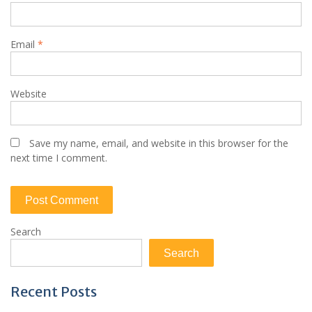
Email
*
Website
Save my name, email, and website in this browser for the
next time I comment.
Search
Search
Recent Posts