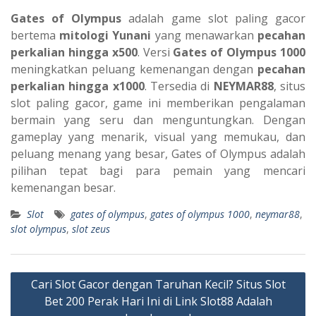
Gates of Olympus
adalah game slot paling gacor
bertema
mitologi Yunani
yang menawarkan
pecahan
perkalian hingga x500
. Versi
Gates of Olympus 1000
meningkatkan peluang kemenangan dengan
pecahan
perkalian hingga x1000
. Tersedia di
NEYMAR88
, situs
slot paling gacor, game ini memberikan pengalaman
bermain yang seru dan menguntungkan. Dengan
gameplay yang menarik, visual yang memukau, dan
peluang menang yang besar, Gates of Olympus adalah
pilihan tepat bagi para pemain yang mencari
kemenangan besar.
Slot
gates of olympus
,
gates of olympus 1000
,
neymar88
,
slot olympus
,
slot zeus
Post
Cari Slot Gacor dengan Taruhan Kecil? Situs Slot
navigation
Bet 200 Perak Hari Ini di Link Slot88 Adalah