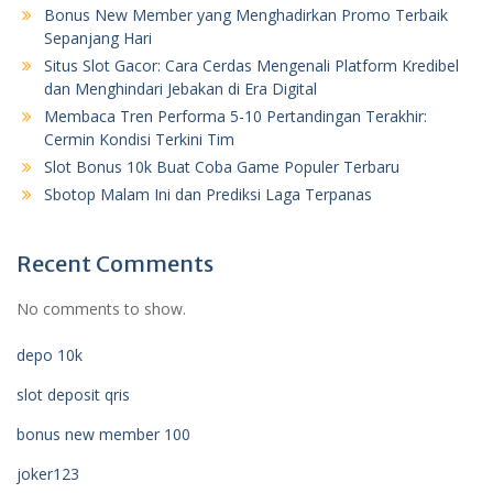
Bonus New Member yang Menghadirkan Promo Terbaik
Sepanjang Hari
Situs Slot Gacor: Cara Cerdas Mengenali Platform Kredibel
dan Menghindari Jebakan di Era Digital
Membaca Tren Performa 5-10 Pertandingan Terakhir:
Cermin Kondisi Terkini Tim
Slot Bonus 10k Buat Coba Game Populer Terbaru
Sbotop Malam Ini dan Prediksi Laga Terpanas
Recent Comments
No comments to show.
depo 10k
slot deposit qris
bonus new member 100
joker123