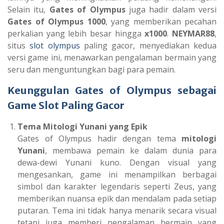
Selain itu,
Gates of Olympus
juga hadir dalam versi
Gates of Olympus 1000
, yang memberikan pecahan
perkalian yang lebih besar hingga
x1000
.
NEYMAR88
,
situs
slot olympus
paling gacor, menyediakan kedua
versi game ini, menawarkan pengalaman bermain yang
seru dan menguntungkan bagi para pemain.
Keunggulan Gates of Olympus sebagai
Game Slot Paling Gacor
Tema Mitologi Yunani yang Epik
Gates of Olympus hadir dengan tema
mitologi
Yunani
, membawa pemain ke dalam dunia para
dewa-dewi Yunani kuno. Dengan visual yang
mengesankan, game ini menampilkan berbagai
simbol dan karakter legendaris seperti Zeus, yang
memberikan nuansa epik dan mendalam pada setiap
putaran. Tema ini tidak hanya menarik secara visual
tetapi juga memberi pengalaman bermain yang