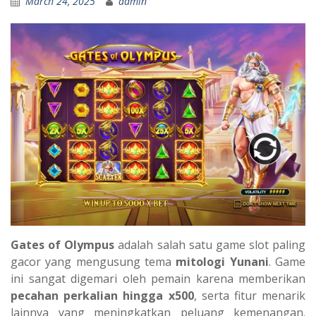
March 24, 2025
admin
Gates of Olympus
adalah salah satu game slot paling
gacor yang mengusung tema
mitologi Yunani
. Game
ini sangat digemari oleh pemain karena memberikan
pecahan perkalian hingga x500
, serta fitur menarik
lainnya yang meningkatkan peluang kemenangan.