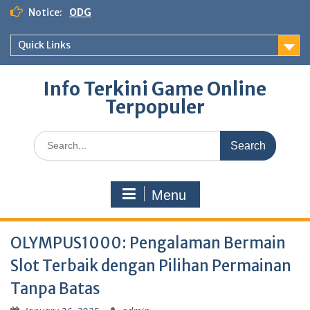
Skip
Notice:
ODG
to
content
Quick Links
Info Terkini Game Online
Terpopuler
Search
for:
Menu
OLYMPUS1000: Pengalaman Bermain
Slot Terbaik dengan Pilihan Permainan
Tanpa Batas