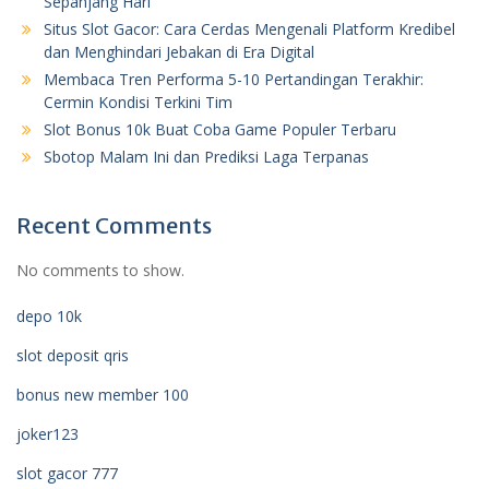
Sepanjang Hari
Situs Slot Gacor: Cara Cerdas Mengenali Platform Kredibel
dan Menghindari Jebakan di Era Digital
Membaca Tren Performa 5-10 Pertandingan Terakhir:
Cermin Kondisi Terkini Tim
Slot Bonus 10k Buat Coba Game Populer Terbaru
Sbotop Malam Ini dan Prediksi Laga Terpanas
Recent Comments
No comments to show.
depo 10k
slot deposit qris
bonus new member 100
joker123
slot gacor 777