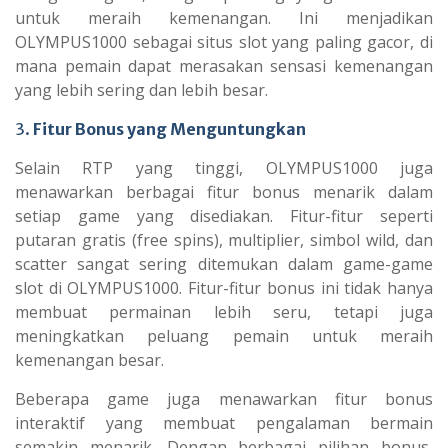
untuk meraih kemenangan. Ini menjadikan
OLYMPUS1000 sebagai situs slot yang paling gacor, di
mana pemain dapat merasakan sensasi kemenangan
yang lebih sering dan lebih besar.
3.
Fitur Bonus yang Menguntungkan
Selain RTP yang tinggi, OLYMPUS1000 juga
menawarkan berbagai fitur bonus menarik dalam
setiap game yang disediakan. Fitur-fitur seperti
putaran gratis (free spins), multiplier, simbol wild, dan
scatter sangat sering ditemukan dalam game-game
slot di OLYMPUS1000. Fitur-fitur bonus ini tidak hanya
membuat permainan lebih seru, tetapi juga
meningkatkan peluang pemain untuk meraih
kemenangan besar.
Beberapa game juga menawarkan fitur bonus
interaktif yang membuat pengalaman bermain
semakin menarik. Dengan berbagai pilihan bonus,