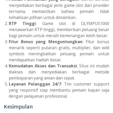
menyediakan berbagai jenis game slot dari provider
ternama, memastikan bahwa pemain tidak
kehabisan pilihan untuk dimainkan.
RTP Tinggi
: Game slot di OLYMPUS1000
menawarkan RTP tinggi, memberikan peluang besar
bagi pemain untuk meraih kemenangan lebih besar.
Fitur Bonus yang Menguntungkan
: Fitur bonus
menarik seperti putaran gratis, multiplier, dan wild
symbols meningkatkan peluang pemain untuk
mendapatkan hadiah besar.
Kemudahan Akses dan Transaksi
: Situs ini mudah
diakses dan menyediakan berbagai metode
pembayaran yang aman dan cepat.
Layanan Pelanggan 24/7
: Tim customer support
yang responsif siap membantu pemain kapan saja
dengan pelayanan profesional.
Kesimpulan