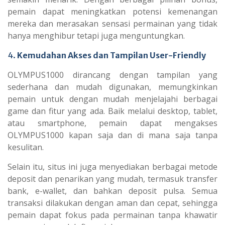
pemain dapat meningkatkan potensi kemenangan
mereka dan merasakan sensasi permainan yang tidak
hanya menghibur tetapi juga menguntungkan.
4.
Kemudahan Akses dan Tampilan User-Friendly
OLYMPUS1000 dirancang dengan tampilan yang
sederhana dan mudah digunakan, memungkinkan
pemain untuk dengan mudah menjelajahi berbagai
game dan fitur yang ada. Baik melalui desktop, tablet,
atau smartphone, pemain dapat mengakses
OLYMPUS1000 kapan saja dan di mana saja tanpa
kesulitan.
Selain itu, situs ini juga menyediakan berbagai metode
deposit dan penarikan yang mudah, termasuk transfer
bank, e-wallet, dan bahkan deposit pulsa. Semua
transaksi dilakukan dengan aman dan cepat, sehingga
pemain dapat fokus pada permainan tanpa khawatir