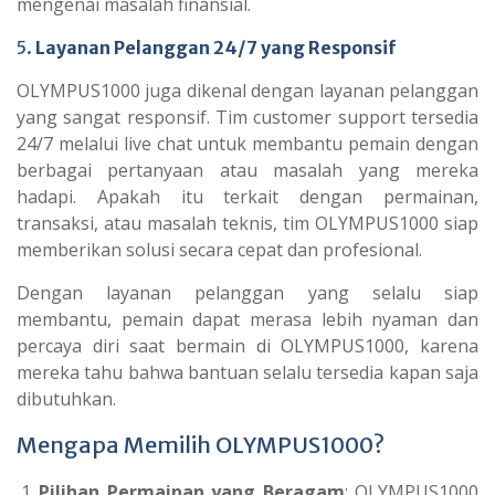
mengenai masalah finansial.
5.
Layanan Pelanggan 24/7 yang Responsif
OLYMPUS1000 juga dikenal dengan layanan pelanggan
yang sangat responsif. Tim customer support tersedia
24/7 melalui live chat untuk membantu pemain dengan
berbagai pertanyaan atau masalah yang mereka
hadapi. Apakah itu terkait dengan permainan,
transaksi, atau masalah teknis, tim OLYMPUS1000 siap
memberikan solusi secara cepat dan profesional.
Dengan layanan pelanggan yang selalu siap
membantu, pemain dapat merasa lebih nyaman dan
percaya diri saat bermain di OLYMPUS1000, karena
mereka tahu bahwa bantuan selalu tersedia kapan saja
dibutuhkan.
Mengapa Memilih OLYMPUS1000?
Pilihan Permainan yang Beragam
: OLYMPUS1000