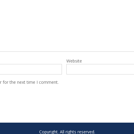
Website
r for the next time I comment.
Copyright. All rights reserved.