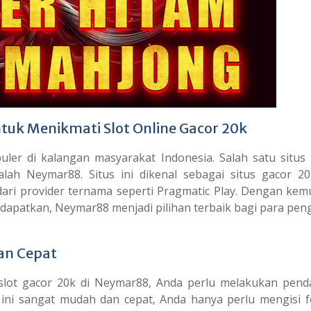
tuk Menikmati Slot Online Gacor 20k
uler di kalangan masyarakat Indonesia. Salah satu situs 
lah Neymar88. Situs ini dikenal sebagai situs gacor 2
dari provider ternama seperti Pragmatic Play. Dengan ke
dapatkan, Neymar88 menjadi pilihan terbaik bagi para pe
an Cepat
slot gacor 20k di Neymar88, Anda perlu melakukan pend
s ini sangat mudah dan cepat, Anda hanya perlu mengisi f