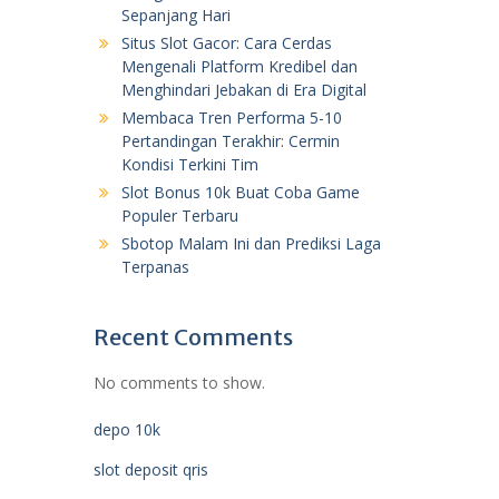
Sepanjang Hari
Situs Slot Gacor: Cara Cerdas
Mengenali Platform Kredibel dan
Menghindari Jebakan di Era Digital
Membaca Tren Performa 5-10
Pertandingan Terakhir: Cermin
Kondisi Terkini Tim
Slot Bonus 10k Buat Coba Game
Populer Terbaru
Sbotop Malam Ini dan Prediksi Laga
Terpanas
Recent Comments
No comments to show.
depo 10k
slot deposit qris