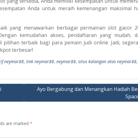
slot yang tersedia, Anda memiliki kesempatan untuk meme
n kesempatan Anda untuk meraih kemenangan maksimal h
baik yang menawarkan berbagai permainan slot gacor 2
. Dengan kemudahan akses, pendaftaran yang mudah, d
 pilihan terbaik bagi para pemain judi online. Jadi, segera
pot terbesar!
atif neymar88
,
link neymar88
,
neymar88
,
situs kalangan atas neymar88
i
Ayo Bergabung dan Menangkan Hadiah Bes
Spac
elds are marked
*