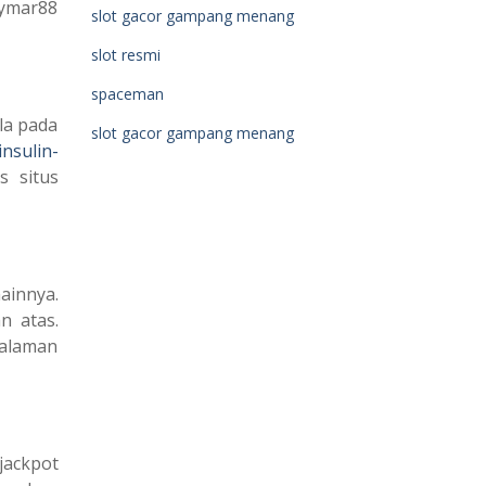
eymar88
slot gacor gampang menang
slot resmi
spaceman
la pada
slot gacor gampang menang
nsulin-
s situs
ainnya.
n atas.
alaman
jackpot