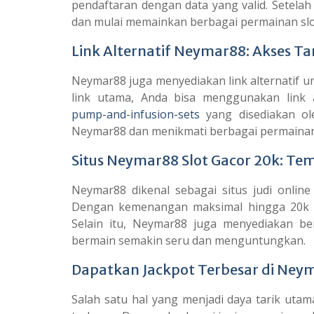
pendaftaran dengan data yang valid. Setela
dan mulai memainkan berbagai permainan slot
Link Alternatif Neymar88: Akses T
Neymar88 juga menyediakan link alternatif u
link utama, Anda bisa menggunakan link a
pump-and-infusion-sets
yang disediakan ol
Neymar88 dan menikmati berbagai permainan 
Situs Neymar88 Slot Gacor 20k: Te
Neymar88 dikenal sebagai situs judi onli
Dengan kemenangan maksimal hingga 20k yang
Selain itu, Neymar88 juga menyediakan 
bermain semakin seru dan menguntungkan.
Dapatkan Jackpot Terbesar di Ney
Salah satu hal yang menjadi daya tarik ut