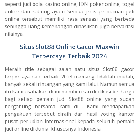
seperti judi bola, casino online, IDN poker online, togel
online dan sabung ayam. Semua jenis permainan judi
online tersebut memiliki rasa sensasi yang berbeda
sehingga uang kemenangan dihasilkan juga bervariasi
nilainya.
Situs Slot88 Online Gacor Maxwin
Terpercaya Terbaik 2024
Meraih title sebagai salah satu situs Slot88 gacor
terpercaya dan terbaik 2023 memang tidaklah mudah,
banyak sekali rintangan yang kami lalui. Namun semua
itu kami usahakan demi memberikan dedikasi berharga
bagi setiap pemain judi Slot88 online yang sudah
bergabung bersama kami di . Kami mendapatkan
pengakuan tersebut diraih dari hasil voting kantor
pusat perjudian internasional kepada seluruh pemain
judi online di dunia, khususnya Indonesia.