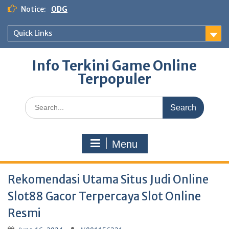
Skip
Notice:
ODG
to
content
Quick Links
Info Terkini Game Online
Terpopuler
Search
for:
Menu
Rekomendasi Utama Situs Judi Online
Slot88 Gacor Terpercaya Slot Online
Resmi