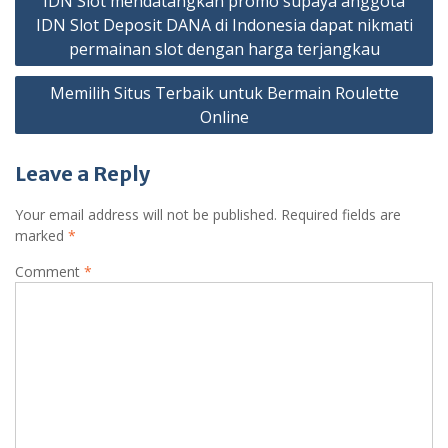
IDN Slot mendatangkan promo supaya anggota
navigation
IDN Slot Deposit DANA di Indonesia dapat nikmati
permainan slot dengan harga terjangkau
Memilih Situs Terbaik untuk Bermain Roulette
Online
Leave a Reply
Your email address will not be published.
Required fields are
marked
*
Comment
*