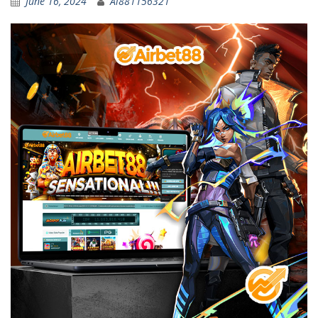
June 16, 2024
Ai881156321