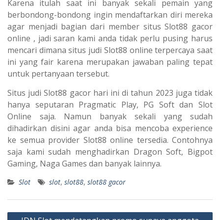
Karena itulah saat ini banyak sekali pemain yang
berbondong-bondong ingin mendaftarkan diri mereka
agar menjadi bagian dari member situs Slot88 gacor
online , jadi saran kami anda tidak perlu pusing harus
mencari dimana situs judi Slot88 online terpercaya saat
ini yang fair karena merupakan jawaban paling tepat
untuk pertanyaan tersebut.
Situs judi Slot88 gacor hari ini di tahun 2023 juga tidak
hanya seputaran Pragmatic Play, PG Soft dan Slot
Online saja. Namun banyak sekali yang sudah
dihadirkan disini agar anda bisa mencoba experience
ke semua provider Slot88 online tersedia. Contohnya
saja kami sudah menghadirkan Dragon Soft, Bigpot
Gaming, Naga Games dan banyak lainnya.
Slot
slot
,
slot88
,
slot88 gacor
Post