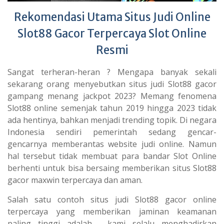
Rekomendasi Utama Situs Judi Online
Slot88 Gacor Terpercaya Slot Online
Resmi
Sangat terheran-heran ? Mengapa banyak sekali
sekarang orang menyebutkan situs judi Slot88 gacor
gampang menang jackpot 2023? Memang fenomena
Slot88 online semenjak tahun 2019 hingga 2023 tidak
ada hentinya, bahkan menjadi trending topik. Di negara
Indonesia sendiri pemerintah sedang gencar-
gencarnya memberantas website judi online. Namun
hal tersebut tidak membuat para bandar Slot Online
berhenti untuk bisa bersaing memberikan situs Slot88
gacor maxwin terpercaya dan aman.
Salah satu contoh situs judi Slot88 gacor online
terpercaya yang memberikan jaminan keamanan
paling tinggi adalah , kami selalu menghadirkan