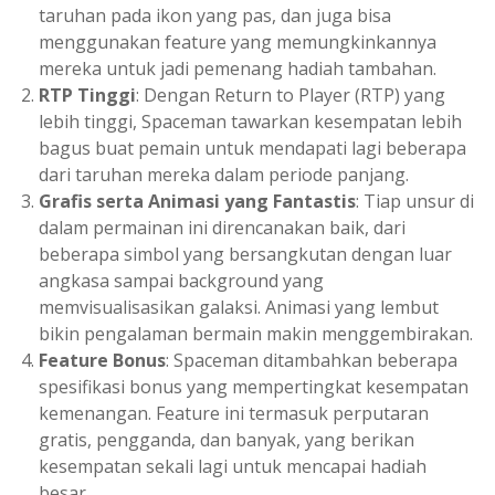
taruhan pada ikon yang pas, dan juga bisa
menggunakan feature yang memungkinkannya
mereka untuk jadi pemenang hadiah tambahan.
RTP Tinggi
: Dengan Return to Player (RTP) yang
lebih tinggi, Spaceman tawarkan kesempatan lebih
bagus buat pemain untuk mendapati lagi beberapa
dari taruhan mereka dalam periode panjang.
Grafis serta Animasi yang Fantastis
: Tiap unsur di
dalam permainan ini direncanakan baik, dari
beberapa simbol yang bersangkutan dengan luar
angkasa sampai background yang
memvisualisasikan galaksi. Animasi yang lembut
bikin pengalaman bermain makin menggembirakan.
Feature Bonus
: Spaceman ditambahkan beberapa
spesifikasi bonus yang mempertingkat kesempatan
kemenangan. Feature ini termasuk perputaran
gratis, pengganda, dan banyak, yang berikan
kesempatan sekali lagi untuk mencapai hadiah
besar.