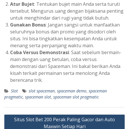
Atur Bujet
: Tentukan bujet main Anda serta turuti
tersebut. Mengurus uang dengan bijaksana penting
untuk menghindar dari rugi yang tidak butuh.
Gunakan Bonus
: Jangan sangsi untuk manfaatkan
seluruhnya bonus dan promo yang disodori oleh
situs. Ini bisa tingkatkan kesempatan Anda untuk
menang serta perpanjang waktu main.
Coba Versus Demonstrasi
: Saat sebelum bermain-
main dengan uang betulan, coba versus
demonstrasi dari Spaceman. Ini bakal berikan Anda
kisah terkait permainan serta menolong Anda
berencana trik.
Slot
slot spaceman
,
spaceman demo
,
spaceman
pragmatic
,
spaceman slot
,
spaceman slot pragmatic
Post
Situs Slot Bet 200 Perak Paling Gacor dan Auto
navigation
Maxwin Setiap Hari