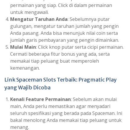
permainan yang siap. Click di dalam permainan
untuk mengawali.
Mengatur Taruhan Anda
: Sebelumnya putar
gulungan, mengatur taruhan jumlah yang pengin
Anda pasang. Anda bisa menunjuk nilai coin serta
jumlah garis pembayaran yang pengin dimainkan.
Mulai Main
: Click knop putar serta cicipi permainan.
Cermati beberapa fitur bonus yang ada, serta
memakai tiap peluang buat memperoleh
kemenangan.
Link Spaceman Slots Terbaik: Pragmatic Play
yang Wajib Dicoba
Kenali Feature Permainan
: Sebelum akan mulai
main, Anda perlu memastikan agar menyadari
seluruh spesifikasi yang berada pada Spaceman. Ini
bakal menolong Anda memakai tiap peluang untuk
menang.