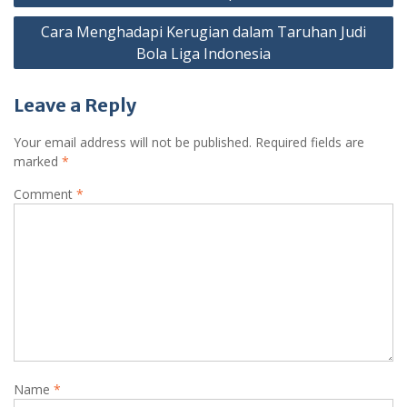
Cara Menghadapi Kerugian dalam Taruhan Judi
Bola Liga Indonesia
Leave a Reply
Your email address will not be published.
Required fields are
marked
*
Comment
*
Name
*