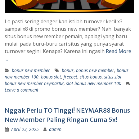
Lo pasti sering denger kan istilah turnover kecil x3
sampai x8 di promo bonus new member? Nah, banyak
situs bonus new member pemain, apalagi yang baru
mulai, pada buru-buru cari situs yang punya syarat
turnover segini. Kenapa? Karena ini ngasih
Read More
…
bonus new member
bonus
,
bonus new member
,
bonus
new member 100
,
bonus slot
,
freebet
,
situs bonus
,
situs slot
bonus new member neymar88
,
slot bonus new member 100
Leave a comment
Nggak Perlu TO Tinggi! NEYMAR88 Bonus
New Member Paling Ringan Cuma 5x!
April 23, 2025
admin