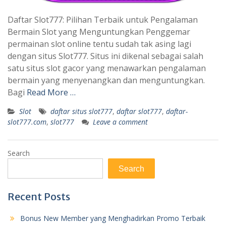
Daftar Slot777: Pilihan Terbaik untuk Pengalaman
Bermain Slot yang Menguntungkan Penggemar
permainan slot online tentu sudah tak asing lagi
dengan situs Slot777. Situs ini dikenal sebagai salah
satu situs slot gacor yang menawarkan pengalaman
bermain yang menyenangkan dan menguntungkan.
Bagi
Read More …
Slot
daftar situs slot777
,
daftar slot777
,
daftar-
slot777.com
,
slot777
Leave a comment
Search
Search
Recent Posts
Bonus New Member yang Menghadirkan Promo Terbaik