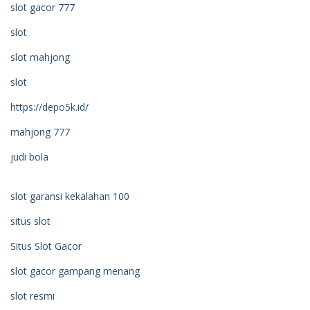
slot gacor 777
slot
slot mahjong
slot
https://depo5k.id/
mahjong 777
judi bola
slot garansi kekalahan 100
situs slot
Situs Slot Gacor
slot gacor gampang menang
slot resmi