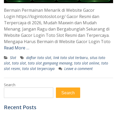
Bermain Permainan Menarik di Website Gacor
Login https://logintotoslot.org/ Gacor Resmi dan
Terpercaya di 2026, Mudah Maxwin dan Mudah
Menang. Jangan Ragu dan Bergabunglah Sekarang di
Website Gacor Login Toto Slot Resmi dan Terpercaya.
Mengapa Harus Bermain di Website Gacor Login Toto
Read More …
Slot
daftar toto slot
,
link toto slot terbaru
,
situs toto
slot
,
toto slot
,
toto slot gampang menang
,
toto slot online
,
toto
slot resmi
,
toto slot terpercaya
Leave a comment
Search
Search
Recent Posts