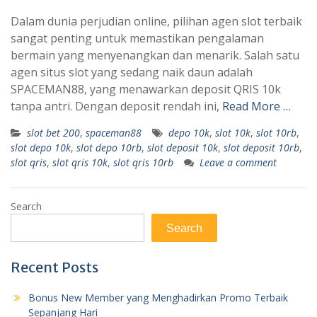
Dalam dunia perjudian online, pilihan agen slot terbaik
sangat penting untuk memastikan pengalaman
bermain yang menyenangkan dan menarik. Salah satu
agen situs slot yang sedang naik daun adalah
SPACEMAN88, yang menawarkan deposit QRIS 10k
tanpa antri. Dengan deposit rendah ini,
Read More …
slot bet 200
,
spaceman88
depo 10k
,
slot 10k
,
slot 10rb
,
slot depo 10k
,
slot depo 10rb
,
slot deposit 10k
,
slot deposit 10rb
,
slot qris
,
slot qris 10k
,
slot qris 10rb
Leave a comment
Search
Search
Recent Posts
Bonus New Member yang Menghadirkan Promo Terbaik
Sepanjang Hari