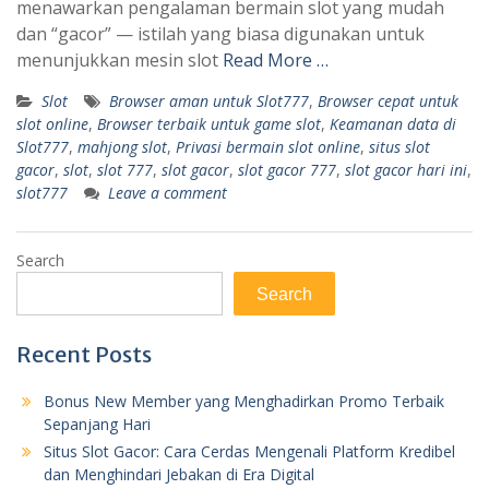
menawarkan pengalaman bermain slot yang mudah
dan “gacor” — istilah yang biasa digunakan untuk
menunjukkan mesin slot
Read More …
Slot
Browser aman untuk Slot777
,
Browser cepat untuk
slot online
,
Browser terbaik untuk game slot
,
Keamanan data di
Slot777
,
mahjong slot
,
Privasi bermain slot online
,
situs slot
gacor
,
slot
,
slot 777
,
slot gacor
,
slot gacor 777
,
slot gacor hari ini
,
slot777
Leave a comment
Search
Search
Recent Posts
Bonus New Member yang Menghadirkan Promo Terbaik
Sepanjang Hari
Situs Slot Gacor: Cara Cerdas Mengenali Platform Kredibel
dan Menghindari Jebakan di Era Digital