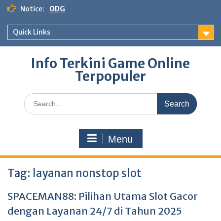
Skip
Notice:
ODG
to
content
Quick Links
Info Terkini Game Online
Terpopuler
Search
for:
Menu
Tag:
layanan nonstop slot
SPACEMAN88: Pilihan Utama Slot Gacor
dengan Layanan 24/7 di Tahun 2025