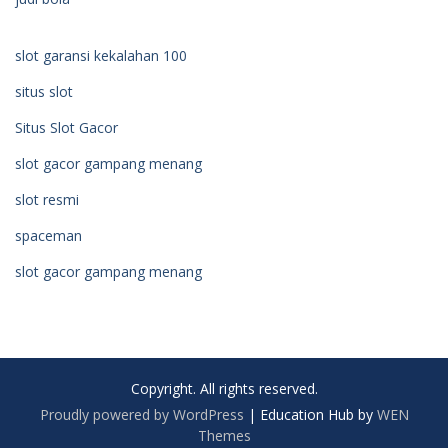
slot garansi kekalahan 100
situs slot
Situs Slot Gacor
slot gacor gampang menang
slot resmi
spaceman
slot gacor gampang menang
Copyright. All rights reserved.
Proudly powered by WordPress
|
Education Hub by
WEN
Themes