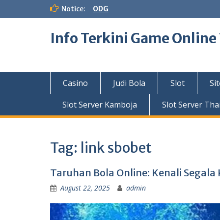
Skip
Notice:
ODG
to
content
Info Terkini Game Online
Casino
Judi Bola
Slot
Si
Slot Server Kamboja
Slot Server Tha
Tag:
link sbobet
Taruhan Bola Online: Kenali Segal
August 22, 2025
admin