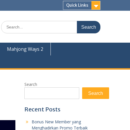
Quick Links
Search
for:
Mahjong Ways 2
Search
Search
Recent Posts
Bonus New Member yang
Menghadirkan Promo Terbaik