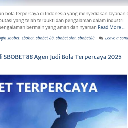
 bola terpercaya di Indonesia yang menyediakan layanan 
utasi yang telah terbukti dan pengalaman dalam industri
n pengalaman bermain yang aman dan nyaman
Read More …
ogin sbobet
,
sbobet
,
sbobet 88
,
sbobet slot
,
sbobet88
Leave a com
i SBOBET88 Agen Judi Bola Terpercaya 2025