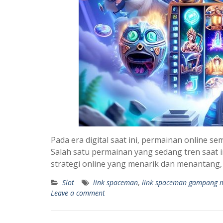
Pada era digital saat ini, permainan online 
Salah satu permainan yang sedang tren saat
strategi online yang menarik dan menantan
Slot
link spaceman
,
link spaceman gampang 
Leave a comment