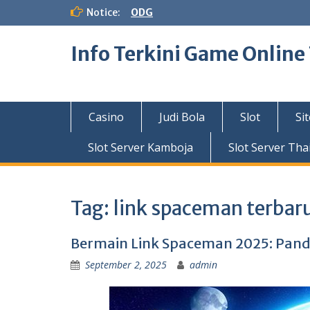
Skip
Notice:
ODG
to
content
Info Terkini Game Online
Casino
Judi Bola
Slot
Si
Slot Server Kamboja
Slot Server Tha
Tag:
link spaceman terbar
Bermain Link Spaceman 2025: Pand
September 2, 2025
admin