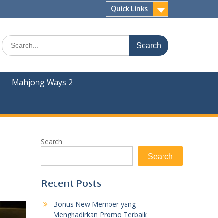
Quick Links
Search
for:
Mahjong Ways 2
Search
Search
Recent Posts
Bonus New Member yang
Menghadirkan Promo Terbaik