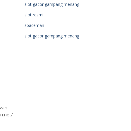
slot gacor gampang menang
slot resmi
spaceman
slot gacor gampang menang
xwin
n.net/