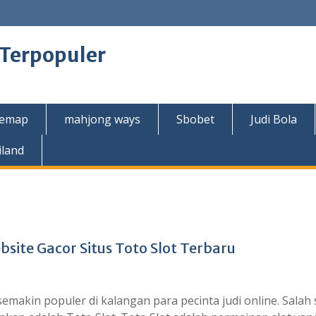
 Terpopuler
temap
mahjong ways
Sbobet
Judi Bola
iland
ite Gacor Situs Toto Slot Terbaru
emakin populer di kalangan para pecinta judi online. Salah 