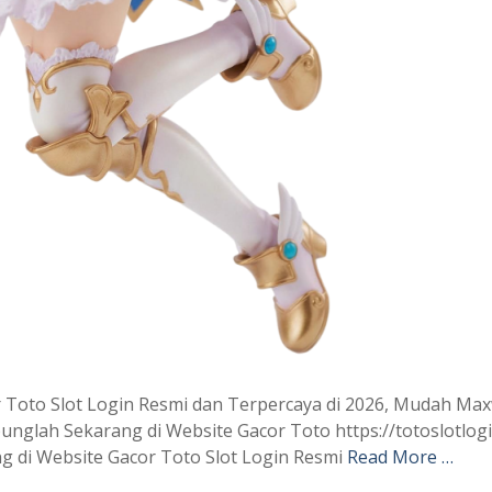
 Toto Slot Login Resmi dan Terpercaya di 2026, Mudah Ma
glah Sekarang di Website Gacor Toto https://totoslotlogi
 di Website Gacor Toto Slot Login Resmi
Read More …