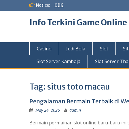
Skip
Notice:
ODG
to
content
Info Terkini Game Online
Casino
Judi Bola
Slot
Si
Slot Server Kamboja
Slot Server Tha
Tag:
situs toto macau
Pengalaman Bermain Terbaik di Webs
May 24, 2026
admin
Bermain permainan slot online baru-baru ini s