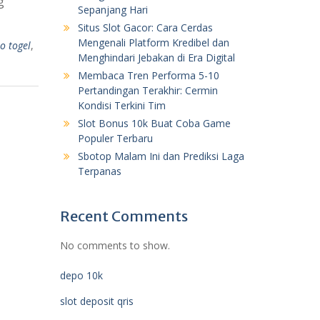
g
Sepanjang Hari
Situs Slot Gacor: Cara Cerdas
Mengenali Platform Kredibel dan
to togel
,
Menghindari Jebakan di Era Digital
Membaca Tren Performa 5-10
Pertandingan Terakhir: Cermin
Kondisi Terkini Tim
Slot Bonus 10k Buat Coba Game
Populer Terbaru
Sbotop Malam Ini dan Prediksi Laga
Terpanas
Recent Comments
No comments to show.
depo 10k
slot deposit qris