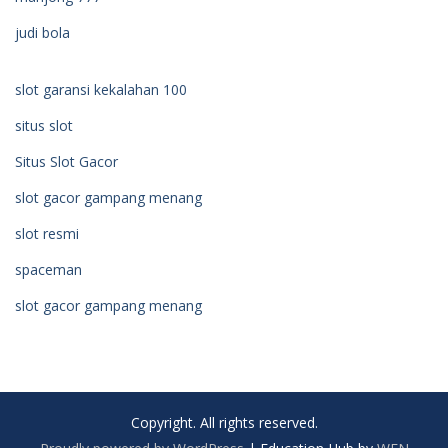
judi bola
slot garansi kekalahan 100
situs slot
Situs Slot Gacor
slot gacor gampang menang
slot resmi
spaceman
slot gacor gampang menang
Copyright. All rights reserved.