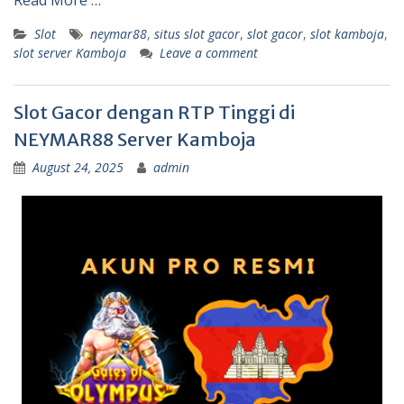
Read More …
Slot
neymar88
,
situs slot gacor
,
slot gacor
,
slot kamboja
,
slot server Kamboja
Leave a comment
Slot Gacor dengan RTP Tinggi di
NEYMAR88 Server Kamboja
August 24, 2025
admin