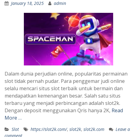
January 18, 2025
admin
Dalam dunia perjudian online, popularitas permainan
slot tidak pernah pudar. Para penggemar judi online
selalu mencari situs slot terbaik untuk bermain dan
mendapatkan kemenangan besar. Salah satu situs
terbaru yang menjadi perbincangan adalah slot2k.
Dengan deposit menggunakan Qris hanya 2K,
Read
More …
Slot
https://slot2k.com/
,
slot2k
,
slot2k.com
Leave a
comment