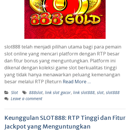
slot888 telah menjadi pilihan utama bagi para pemain
slot online yang mencari platform dengan RTP besar
dan fitur bonus yang menguntungkan. Platform ini
dikenal dengan koleksi game slot berkualitas tinggi
yang tidak hanya menawarkan peluang kemenangan
besar melalui RTP (Return
Read More …
Slot
888slot
,
link slot gacor
,
link slot888
,
slot
,
slot888
Leave a comment
Keunggulan SLOT888: RTP Tinggi dan Fitur
Jackpot yang Menguntungkan