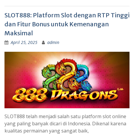
SLOT888: Platform Slot dengan RTP Tinggi
dan Fitur Bonus untuk Kemenangan
Maksimal
April 25, 2025
admin
SLOT888 telah menjadi salah satu platform slot online
yang paling banyak dicari di Indonesia. Dikenal karena
kualitas permainan yang sangat baik,