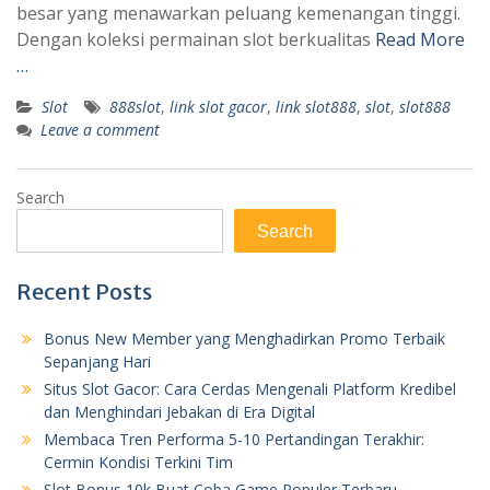
besar yang menawarkan peluang kemenangan tinggi.
Dengan koleksi permainan slot berkualitas
Read More
…
Slot
888slot
,
link slot gacor
,
link slot888
,
slot
,
slot888
Leave a comment
Search
Search
Recent Posts
Bonus New Member yang Menghadirkan Promo Terbaik
Sepanjang Hari
Situs Slot Gacor: Cara Cerdas Mengenali Platform Kredibel
dan Menghindari Jebakan di Era Digital
Membaca Tren Performa 5-10 Pertandingan Terakhir:
Cermin Kondisi Terkini Tim
Slot Bonus 10k Buat Coba Game Populer Terbaru