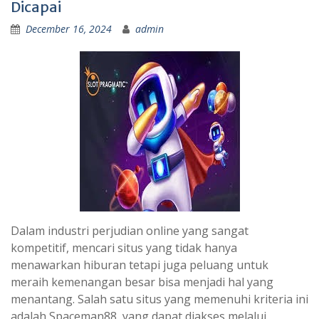
Dicapai
December 16, 2024
admin
Dalam industri perjudian online yang sangat
kompetitif, mencari situs yang tidak hanya
menawarkan hiburan tetapi juga peluang untuk
meraih kemenangan besar bisa menjadi hal yang
menantang. Salah satu situs yang memenuhi kriteria ini
adalah Spaceman88, yang dapat diakses melalui