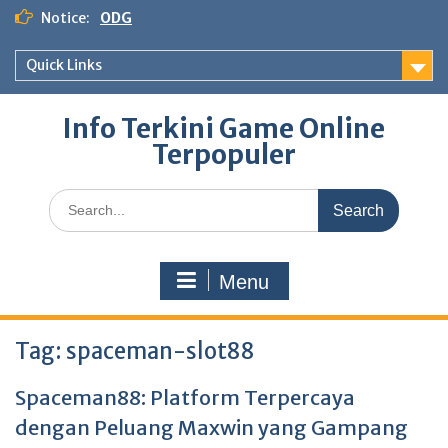
Skip
Notice:
ODG
to
content
Quick Links
Info Terkini Game Online
Terpopuler
Search
for:
Menu
Tag:
spaceman-slot88
Spaceman88: Platform Terpercaya
dengan Peluang Maxwin yang Gampang