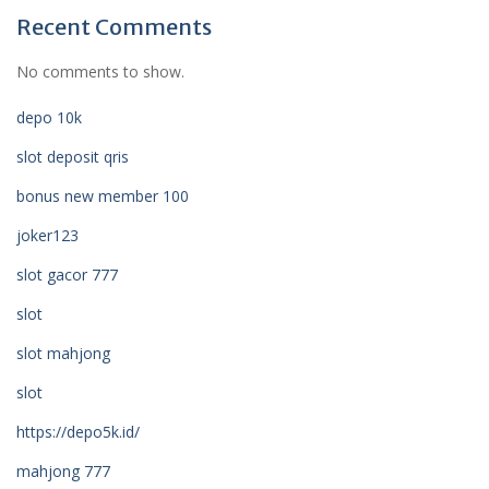
Recent Comments
No comments to show.
depo 10k
slot deposit qris
bonus new member 100
joker123
slot gacor 777
slot
slot mahjong
slot
https://depo5k.id/
mahjong 777