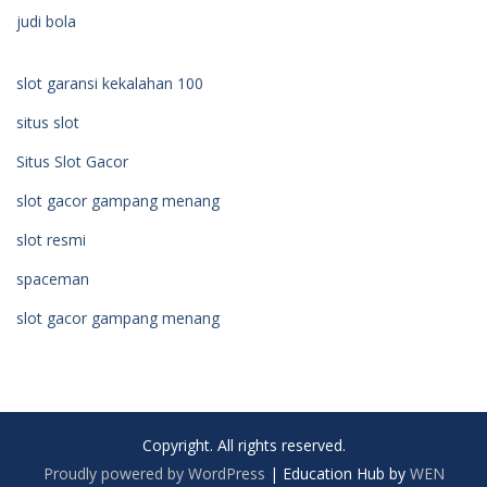
judi bola
slot garansi kekalahan 100
situs slot
Situs Slot Gacor
slot gacor gampang menang
slot resmi
spaceman
slot gacor gampang menang
Copyright. All rights reserved.
Proudly powered by WordPress
|
Education Hub by
WEN