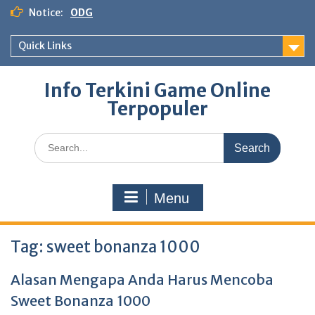
Skip
Notice:
ODG
to
content
Quick Links
Info Terkini Game Online
Terpopuler
Search
for:
Menu
Tag:
sweet bonanza 1000
Alasan Mengapa Anda Harus Mencoba
Sweet Bonanza 1000