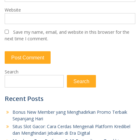
Website
Save my name, email, and website in this browser for the
next time I comment.
Search
Search
Recent Posts
Bonus New Member yang Menghadirkan Promo Terbaik
Sepanjang Hari
Situs Slot Gacor: Cara Cerdas Mengenali Platform Kredibel
dan Menghindari Jebakan di Era Digital