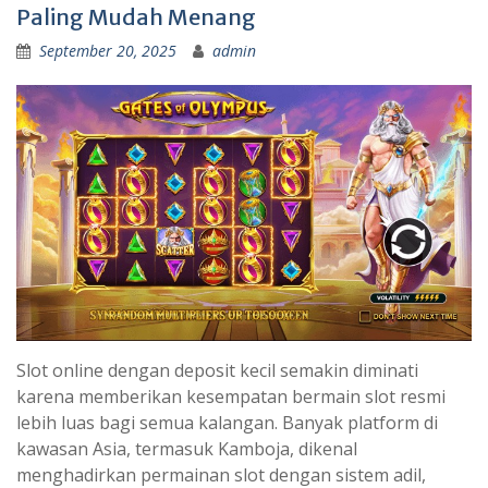
Paling Mudah Menang
September 20, 2025
admin
Slot online dengan deposit kecil semakin diminati
karena memberikan kesempatan bermain slot resmi
lebih luas bagi semua kalangan. Banyak platform di
kawasan Asia, termasuk Kamboja, dikenal
menghadirkan permainan slot dengan sistem adil,