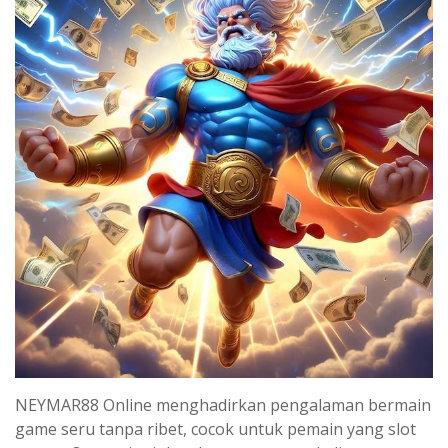
NEYMAR88 Online menghadirkan pengalaman bermain
game seru tanpa ribet, cocok untuk pemain yang slot