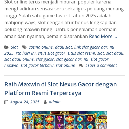
Slot online terus menjadi hiburan populer karena
menghadirkan sensasi seru sekaligus peluang menang
tinggi. Salah satu game favorit tahun 2025 adalah
mahjong ways, slot dengan fitur bonus lengkap dan
peluang maxwin tinggi. Untuk pengalaman bermain
aman dan nyaman, pemain disarankan
Read More …
Slot
casino online
,
dadu slot
,
link slot gacor hari ini
2025
,
rtp hari ini
,
situs slot gacor
,
situs slot resmi
,
slot
,
slot dadu
,
slot dadu online
,
slot gacor
,
slot gacor hari ini
,
slot gacor
maxwin
,
slot gacor terbaru
,
slot online
Leave a comment
Raih Maxwin di Slot Nexus Gacor dengan
Platform Resmi Terpercaya
August 24, 2025
admin