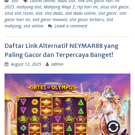
Slot
casino online
,
dadu slot
,
link slot gacor hari ini
2025
,
mahjong slot
,
Mahjong Ways 2
,
rtp hari ini
,
situs slot gacor
,
situs slot resmi
,
slot
,
slot dadu
,
slot dadu online
,
slot gacor
,
slot
gacor hari ini
,
slot gacor maxwin
,
slot gacor terbaru
,
slot
mahjong
,
slot online
Leave a comment
Daftar Link Alternatif NEYMAR88 yang
Paling Gacor dan Terpercaya Banget!
August 12, 2025
admin