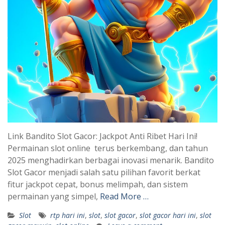
Link Bandito Slot Gacor: Jackpot Anti Ribet Hari Ini!
Permainan slot online terus berkembang, dan tahun
2025 menghadirkan berbagai inovasi menarik. Bandito
Slot Gacor menjadi salah satu pilihan favorit berkat
fitur jackpot cepat, bonus melimpah, dan sistem
permainan yang simpel,
Read More …
Slot
rtp hari ini
,
slot
,
slot gacor
,
slot gacor hari ini
,
slot