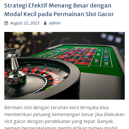
Strategi Efektif Menang Besar dengan
Modal Kecil pada Permainan Slot Gacor
August 22, 2025
admin
Bermain slot dengan taruhan kecil ternyata bisa
memberikan peluang kemenangan besar jika dilakukan
slot gacor dengan pendekatan yang tepat. Banyak
pemain berpengalaman membuktikan bahwa modal