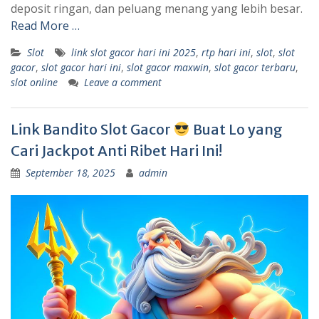
deposit ringan, dan peluang menang yang lebih besar.
Read More …
Slot
link slot gacor hari ini 2025
,
rtp hari ini
,
slot
,
slot
gacor
,
slot gacor hari ini
,
slot gacor maxwin
,
slot gacor terbaru
,
slot online
Leave a comment
Link Bandito Slot Gacor
Buat Lo yang
Cari Jackpot Anti Ribet Hari Ini!
September 18, 2025
admin