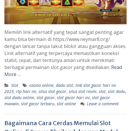
Memilih link alternatif yang tepat sangat penting agar
kamu bisa bermain di https://www.neymar8.org/
dengan lancar tanpa takut blokir atau gangguan akses.
Link alternatif yang terpercaya memastikan koneksi
stabil, cepat, dan tentunya aman untuk menikmati
berbagai permainan slot gacor yang disediakan.
Read
More …
Slot
casino online
,
dadu slot
,
link slot gacor hari ini
2025
,
rtp hari ini
,
situs slot gacor
,
situs slot resmi
,
slot
,
slot dadu
,
slot dadu online
,
slot gacor
,
slot gacor hari ini
,
slot gacor
maxwin
,
slot gacor terbaru
,
slot online
Leave a comment
Bagaimana Cara Cerdas Memulai Slot