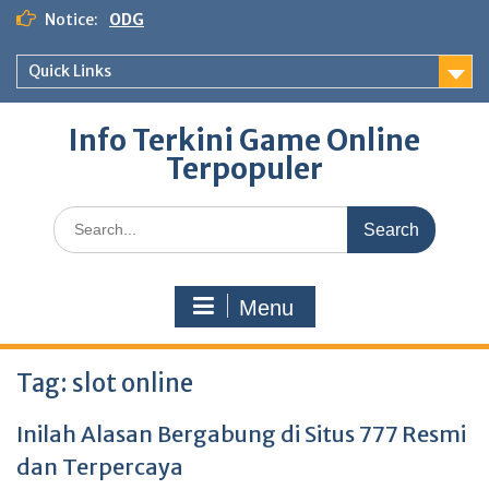
Skip
Notice:
ODG
to
content
Quick Links
Info Terkini Game Online
Terpopuler
Search
for:
Menu
Tag:
slot online
Inilah Alasan Bergabung di Situs 777 Resmi
dan Terpercaya