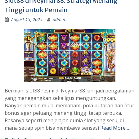
Slot88 di Neymar88: Strategi Menang
Tinggi untuk Pemain
August 15, 2025
admin
Bermain slot88 resmi di Neymar88 kini jadi pengalaman
yang menegangkan sekaligus menguntungkan.
Banyak pemain mulai memahami pola putaran dan fitur
bonus agar peluang menang tinggi tetap terbuka.
Rasanya seperti menjelajah dunia slot yang seru, di
mana setiap spin bisa membawa sensasi
Read More …