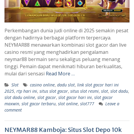
Perkembangan dunia judi online di 2025 semakin pesat
dengan hadirnya berbagai platform terpercaya.
NEYMAR88 menawarkan kombinasi slot gacor dan live
casino resmi yang menghadirkan pengalaman
neymar88 bermain seru sekaligus peluang menang
tinggi. Pemain dapat menikmati hiburan berkualitas,
mulai dari sensasi
Read More …
Slot
casino online
,
dadu slot
,
link slot gacor hari ini
2025
,
rtp hari ini
,
situs slot gacor
,
situs slot resmi
,
slot
,
slot dadu
,
slot dadu online
,
slot gacor
,
slot gacor hari ini
,
slot gacor
maxwin
,
slot gacor terbaru
,
slot online
,
slot777
Leave a
comment
NEYMAR88 Kamboja: Situs Slot Depo 10k