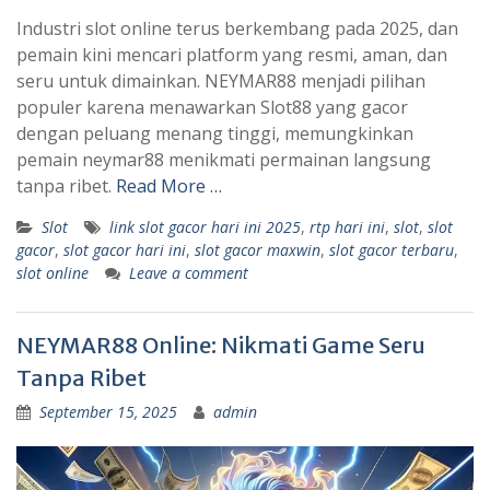
Industri slot online terus berkembang pada 2025, dan
pemain kini mencari platform yang resmi, aman, dan
seru untuk dimainkan. NEYMAR88 menjadi pilihan
populer karena menawarkan Slot88 yang gacor
dengan peluang menang tinggi, memungkinkan
pemain neymar88 menikmati permainan langsung
tanpa ribet.
Read More …
Slot
link slot gacor hari ini 2025
,
rtp hari ini
,
slot
,
slot
gacor
,
slot gacor hari ini
,
slot gacor maxwin
,
slot gacor terbaru
,
slot online
Leave a comment
NEYMAR88 Online: Nikmati Game Seru
Tanpa Ribet
September 15, 2025
admin