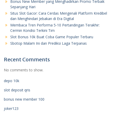
Bonus New Member yang Menghadirkan Promo Terbaik
Sepanjang Hari
Situs Slot Gacor: Cara Cerdas Mengenali Platform Kredibel
dan Menghindari Jebakan di Era Digital
Membaca Tren Performa 5-10 Pertandingan Terakhir:
Cermin Kondisi Terkini Tim
Slot Bonus 10k Buat Coba Game Populer Terbaru
Sbotop Malam Ini dan Prediksi Laga Terpanas
Recent Comments
No comments to show.
depo 10k
slot deposit qris
bonus new member 100
joker123