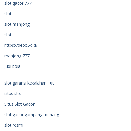
slot gacor 777
slot
slot mahjong
slot
https://depo5k.id/
mahjong 777
judi bola
slot garansi kekalahan 100
situs slot
Situs Slot Gacor
slot gacor gampang menang
slot resmi