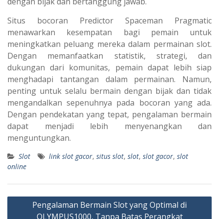
dengan bijak dan bertanggung jawab.
Situs bocoran Predictor Spaceman Pragmatic
menawarkan kesempatan bagi pemain untuk
meningkatkan peluang mereka dalam permainan slot.
Dengan memanfaatkan statistik, strategi, dan
dukungan dari komunitas, pemain dapat lebih siap
menghadapi tantangan dalam permainan. Namun,
penting untuk selalu bermain dengan bijak dan tidak
mengandalkan sepenuhnya pada bocoran yang ada.
Dengan pendekatan yang tepat, pengalaman bermain
dapat menjadi lebih menyenangkan dan
menguntungkan.
Slot
link slot gacor
,
situs slot
,
slot
,
slot gacor
,
slot
online
Post
Pengalaman Bermain Slot yang Optimal di
navigation
OLYMPUS1000, Tanpa Batas Perangkat