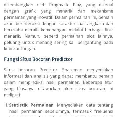
dikembangkan oleh Pragmatic Play, yang dikenal
dengan grafik yang menarik dan mekanisme
permainan yang inovatif. Dalam permainan ini, pemain
akan berinteraksi dengan karakter luar angkasa dan
berusaha meraih kemenangan melalui berbagai fitur
menarik. Namun, seperti permainan slot lainnya,
peluang untuk menang sering kali bergantung pada
keberuntungan.
Fungsi Situs Bocoran Predictor
Situs bocoran Predictor Spaceman menyediakan
informasi dan analisis yang dapat membantu pemain
dalam memprediksi hasil permainan. Beberapa fitur
yang biasanya ditawarkan oleh situs bocoran ini
meliputi:
Statistik Permainan
: Menyediakan data tentang
hasil permainan sebelumnya, termasuk frekuensi