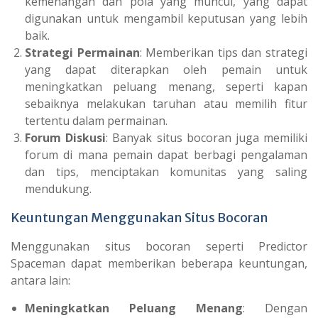
kemenangan dan pola yang muncul, yang dapat
digunakan untuk mengambil keputusan yang lebih
baik.
Strategi Permainan
: Memberikan tips dan strategi
yang dapat diterapkan oleh pemain untuk
meningkatkan peluang menang, seperti kapan
sebaiknya melakukan taruhan atau memilih fitur
tertentu dalam permainan.
Forum Diskusi
: Banyak situs bocoran juga memiliki
forum di mana pemain dapat berbagi pengalaman
dan tips, menciptakan komunitas yang saling
mendukung.
Keuntungan Menggunakan Situs Bocoran
Menggunakan situs bocoran seperti Predictor
Spaceman dapat memberikan beberapa keuntungan,
antara lain:
Meningkatkan Peluang Menang
: Dengan