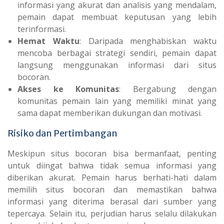
informasi yang akurat dan analisis yang mendalam,
pemain dapat membuat keputusan yang lebih
terinformasi.
Hemat Waktu
: Daripada menghabiskan waktu
mencoba berbagai strategi sendiri, pemain dapat
langsung menggunakan informasi dari situs
bocoran.
Akses ke Komunitas
: Bergabung dengan
komunitas pemain lain yang memiliki minat yang
sama dapat memberikan dukungan dan motivasi.
Risiko dan Pertimbangan
Meskipun situs bocoran bisa bermanfaat, penting
untuk diingat bahwa tidak semua informasi yang
diberikan akurat. Pemain harus berhati-hati dalam
memilih situs bocoran dan memastikan bahwa
informasi yang diterima berasal dari sumber yang
tepercaya. Selain itu, perjudian harus selalu dilakukan