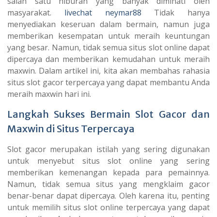
salah satu hiburan yang banyak diminati oleh
masyarakat.
livechat neymar88
Tidak hanya
menyediakan keseruan dalam bermain, namun juga
memberikan kesempatan untuk meraih keuntungan
yang besar. Namun, tidak semua situs slot online dapat
dipercaya dan memberikan kemudahan untuk meraih
maxwin. Dalam artikel ini, kita akan membahas rahasia
situs slot gacor terpercaya yang dapat membantu Anda
meraih maxwin hari ini.
Langkah Sukses Bermain Slot Gacor dan
Maxwin di Situs Terpercaya
Slot gacor merupakan istilah yang sering digunakan
untuk menyebut situs slot online yang sering
memberikan kemenangan kepada para pemainnya.
Namun, tidak semua situs yang mengklaim gacor
benar-benar dapat dipercaya. Oleh karena itu, penting
untuk memilih situs slot online terpercaya yang dapat