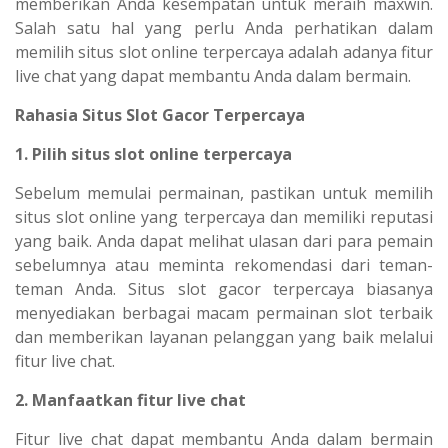
memberikan Anda kesempatan untuk meraih maxwin.
Salah satu hal yang perlu Anda perhatikan dalam
memilih situs slot online terpercaya adalah adanya fitur
live chat yang dapat membantu Anda dalam bermain.
Rahasia Situs Slot Gacor Terpercaya
1. Pilih situs slot online terpercaya
Sebelum memulai permainan, pastikan untuk memilih
situs slot online yang terpercaya dan memiliki reputasi
yang baik. Anda dapat melihat ulasan dari para pemain
sebelumnya atau meminta rekomendasi dari teman-
teman Anda. Situs slot gacor terpercaya biasanya
menyediakan berbagai macam permainan slot terbaik
dan memberikan layanan pelanggan yang baik melalui
fitur live chat.
2. Manfaatkan fitur live chat
Fitur live chat dapat membantu Anda dalam bermain