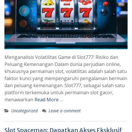
Menganalisis Volatilitas Game di Slot777: Risiko dan
Peluang Kemenangan Dalam dunia perjudian online,
khususnya permainan slot, volatilitas adalah salah satu
faktor kunci yang mempengaruhi pengalaman bermain
dan peluang kemenangan. Slot777, sebagai salah satu
platform terkemuka untuk permainan slot gacor,
menawarkan
Read More …
Uncategorized
Leave a comment
Slot Spaceman: Dapatkan Akses Eksklusif