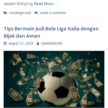
adalah Mahjong
Read More …
Uncategorized
Leave a comment
Tips Bermain Judi Bola Liga Italia dengan
Bijak dan Aman
August 21, 2024
Cb888456388