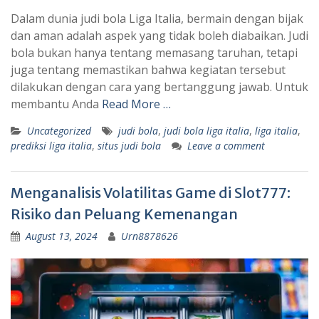
Dalam dunia judi bola Liga Italia, bermain dengan bijak
dan aman adalah aspek yang tidak boleh diabaikan. Judi
bola bukan hanya tentang memasang taruhan, tetapi
juga tentang memastikan bahwa kegiatan tersebut
dilakukan dengan cara yang bertanggung jawab. Untuk
membantu Anda
Read More …
Uncategorized
judi bola
,
judi bola liga italia
,
liga italia
,
prediksi liga italia
,
situs judi bola
Leave a comment
Menganalisis Volatilitas Game di Slot777:
Risiko dan Peluang Kemenangan
August 13, 2024
Urn8878626