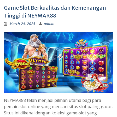
Game Slot Berkualitas dan Kemenangan
Tinggi di NEYMAR88
March 24, 2025
admin
NEYMAR88 telah menjadi pilihan utama bagi para
pemain slot online yang mencari situs slot paling gacor.
Situs ini dikenal dengan koleksi game-slot yang