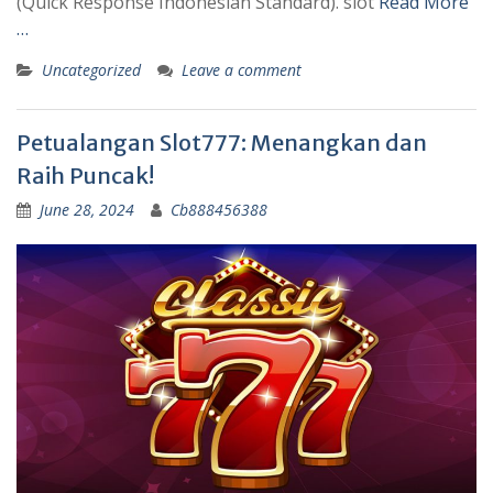
(Quick Response Indonesian Standard). slot
Read More
…
Uncategorized
Leave a comment
Petualangan Slot777: Menangkan dan
Raih Puncak!
June 28, 2024
Cb888456388