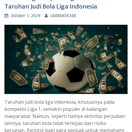
Taruhan Judi Bola Liga Indonesia
October 1, 2024
Cb888456388
Taruhan judi bola liga indonesia, khususnya pada
kompetisi Liga 1, semakin populer di kalangan
masyarakat. Namun, seperti halnya aktivitas perjudian
lainnya, taruhan bola tidak terlepas dari risiko
kerugian. Penting bagi para penjudi untuk memahami