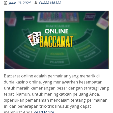
June 13, 2024
Cb888456388
Baccarat online adalah permainan yang menarik di
dunia kasino online, yang menawarkan kesempatan
untuk meraih kemenangan besar dengan strategi yang
tepat. Namun, untuk meningkatkan peluang Anda,
diperlukan pemahaman mendalam tentang permainan
ini dan penerapan trik-trik khusus yang dapat
membuat Anda
Read More …