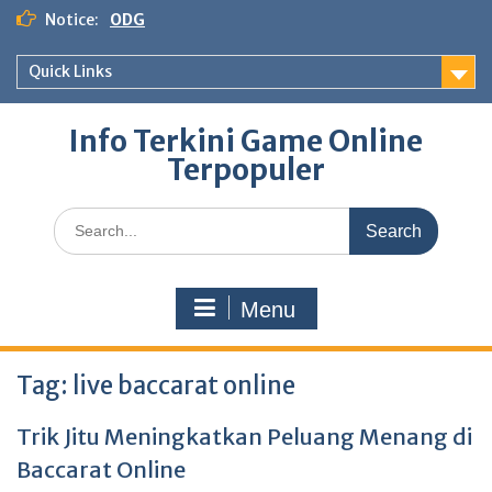
Skip
Notice:
ODG
to
content
Quick Links
Info Terkini Game Online
Terpopuler
Search
for:
Menu
Tag:
live baccarat online
Trik Jitu Meningkatkan Peluang Menang di
Baccarat Online