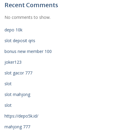
Recent Comments
No comments to show.
depo 10k
slot deposit qris
bonus new member 100
joker123
slot gacor 777
slot
slot mahjong
slot
https://depo5k.id/
mahjong 777