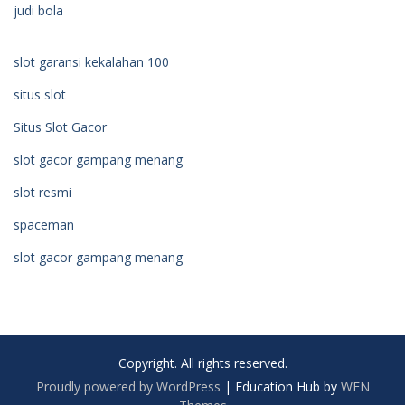
judi bola
slot garansi kekalahan 100
situs slot
Situs Slot Gacor
slot gacor gampang menang
slot resmi
spaceman
slot gacor gampang menang
Copyright. All rights reserved.
Proudly powered by WordPress
|
Education Hub by
WEN