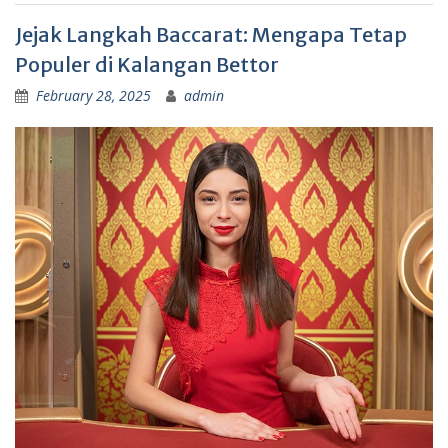
Jejak Langkah Baccarat: Mengapa Tetap
Populer di Kalangan Bettor
February 28, 2025
admin