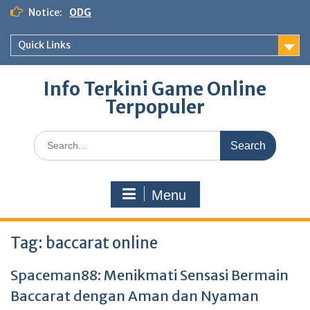
Skip
Notice:
ODG
to
content
Quick Links
Info Terkini Game Online
Terpopuler
Search
for:
Menu
Tag:
baccarat online
Spaceman88: Menikmati Sensasi Bermain
Baccarat dengan Aman dan Nyaman