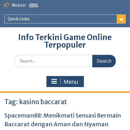
Skip
Notice:
ODG
to
content
Quick Links
Info Terkini Game Online
Terpopuler
Search
for:
Menu
Tag:
kasino baccarat
Spaceman88: Menikmati Sensasi Bermain
Baccarat dengan Aman dan Nyaman