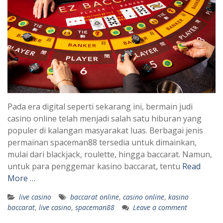
Pada era digital seperti sekarang ini, bermain judi
casino online telah menjadi salah satu hiburan yang
populer di kalangan masyarakat luas. Berbagai jenis
permainan spaceman88 tersedia untuk dimainkan,
mulai dari blackjack, roulette, hingga baccarat. Namun,
untuk para penggemar kasino baccarat, tentu
Read
More …
live casino
baccarat online
,
casino online
,
kasino
baccarat
,
live casino
,
spaceman88
Leave a comment