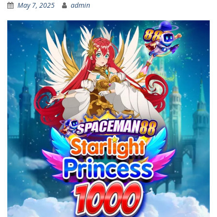
May 7, 2025
admin