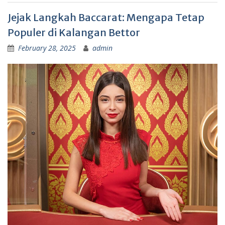
Jejak Langkah Baccarat: Mengapa Tetap
Populer di Kalangan Bettor
February 28, 2025
admin