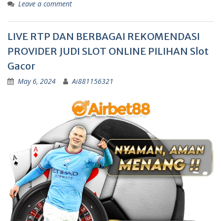
Leave a comment
LIVE RTP DAN BERBAGAI REKOMENDASI
PROVIDER JUDI SLOT ONLINE PILIHAN Slot
Gacor
May 6, 2024
Ai881156321