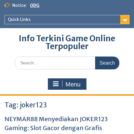
Skip
Notice:
ODG
to
content
Quick Links
Info Terkini Game Online
Terpopuler
Search
for:
Menu
Tag:
joker123
NEYMAR88 Menyediakan JOKER123
Gaming: Slot Gacor dengan Grafis