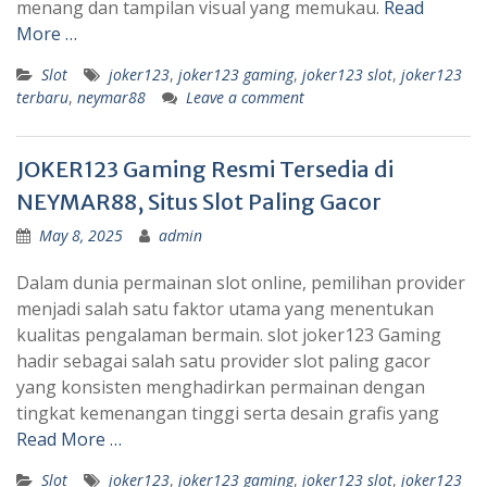
menang dan tampilan visual yang memukau.
Read
More …
Slot
joker123
,
joker123 gaming
,
joker123 slot
,
joker123
terbaru
,
neymar88
Leave a comment
JOKER123 Gaming Resmi Tersedia di
NEYMAR88, Situs Slot Paling Gacor
May 8, 2025
admin
Dalam dunia permainan slot online, pemilihan provider
menjadi salah satu faktor utama yang menentukan
kualitas pengalaman bermain. slot joker123 Gaming
hadir sebagai salah satu provider slot paling gacor
yang konsisten menghadirkan permainan dengan
tingkat kemenangan tinggi serta desain grafis yang
Read More …
Slot
joker123
,
joker123 gaming
,
joker123 slot
,
joker123