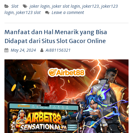
Slot
joker login
,
joker slot login
,
joker123
,
joker123
login
,
joker123 slot
Leave a comment
Manfaat dan Hal Menarik yang Bisa
Didapat dari Situs Slot Gacor Online
May 24, 2024
Ai881156321