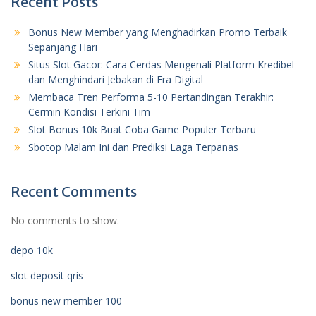
Recent Posts
Bonus New Member yang Menghadirkan Promo Terbaik
Sepanjang Hari
Situs Slot Gacor: Cara Cerdas Mengenali Platform Kredibel
dan Menghindari Jebakan di Era Digital
Membaca Tren Performa 5-10 Pertandingan Terakhir:
Cermin Kondisi Terkini Tim
Slot Bonus 10k Buat Coba Game Populer Terbaru
Sbotop Malam Ini dan Prediksi Laga Terpanas
Recent Comments
No comments to show.
depo 10k
slot deposit qris
bonus new member 100