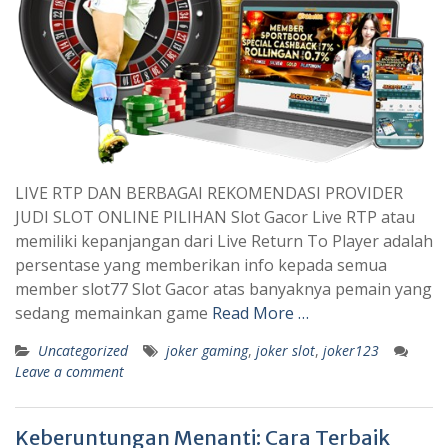
LIVE RTP DAN BERBAGAI REKOMENDASI PROVIDER
JUDI SLOT ONLINE PILIHAN Slot Gacor Live RTP atau
memiliki kepanjangan dari Live Return To Player adalah
persentase yang memberikan info kepada semua
member slot77 Slot Gacor atas banyaknya pemain yang
sedang memainkan game
Read More …
Uncategorized
joker gaming
,
joker slot
,
joker123
Leave a comment
Keberuntungan Menanti: Cara Terbaik