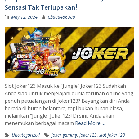
Sensasi Tak Terlupakan!
May 12, 2024
Cb888456388
Slot Joker123 Masuk ke “Jungle” Joker123 Sudahkah
Anda siap untuk menjelajahi dunia taruhan online yang
penuh petualangan di Joker123? Bayangkan diri Anda
berada di hutan belantara, tapi bukan hutan biasa,
melainkan “Jungle” Joker123! Di sini, Anda akan
menemukan berbagai macam
Read More …
Uncategorized
joker gaming
,
joker123
,
slot joker123