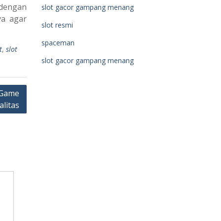
 dengan
slot gacor gampang menang
ya agar
slot resmi
spaceman
t
,
slot
slot gacor gampang menang
 Game
litas