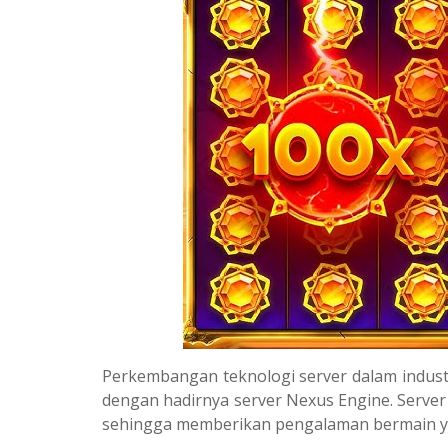
Perkembangan teknologi server dalam industri
dengan hadirnya server Nexus Engine. Server 
sehingga memberikan pengalaman bermain ya