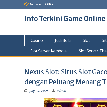
Skip
Notice:
ODG
to
content
Info Terkini Game Online
Casino
Judi Bola
Slot
Si
Slot Server Kamboja
Slot Server Tha
Nexus Slot: Situs Slot Gac
dengan Peluang Menang T
July 29, 2025
admin