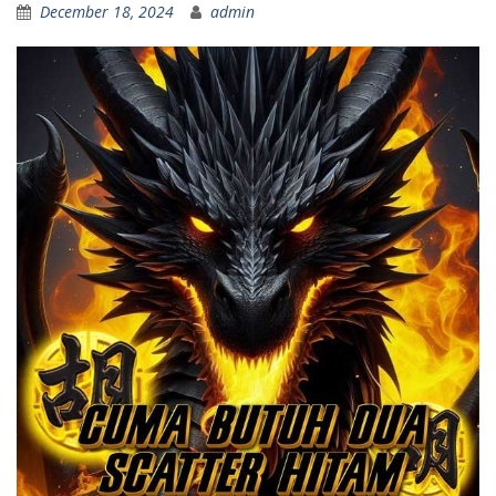
December 18, 2024
admin