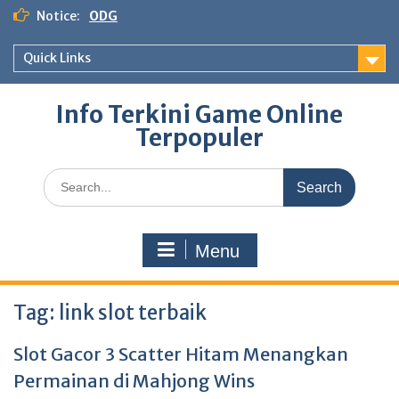
Skip
Notice:
ODG
to
content
Quick Links
Info Terkini Game Online
Terpopuler
Search
for:
Menu
Tag:
link slot terbaik
Slot Gacor 3 Scatter Hitam Menangkan
Permainan di Mahjong Wins