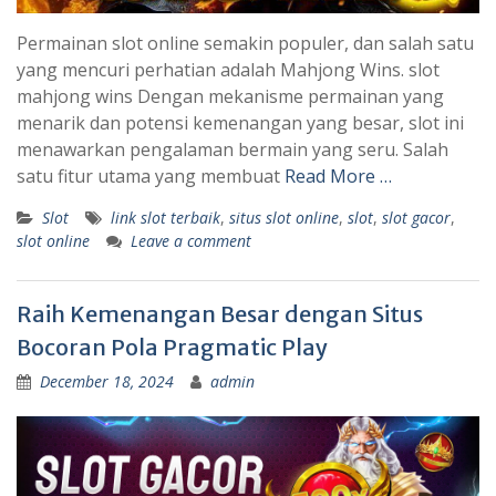
Permainan slot online semakin populer, dan salah satu
yang mencuri perhatian adalah Mahjong Wins. slot
mahjong wins Dengan mekanisme permainan yang
menarik dan potensi kemenangan yang besar, slot ini
menawarkan pengalaman bermain yang seru. Salah
satu fitur utama yang membuat
Read More …
Slot
link slot terbaik
,
situs slot online
,
slot
,
slot gacor
,
slot online
Leave a comment
Raih Kemenangan Besar dengan Situs
Bocoran Pola Pragmatic Play
December 18, 2024
admin