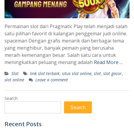
Permainan slot dari Pragmatic Play telah menjadi salah
satu pilihan favorit di kalangan penggemar judi online.
spaceman Dengan grafis menarik dan berbagai tema
yang menghibur, banyak pemain yang berusaha
meraih kemenangan besar. Salah satu cara untuk
meningkatkan peluang menang adalah
Read More …
Slot
link slot terbaik
,
situs slot online
,
slot
,
slot gacor
,
slot online
Leave a comment
Search
Search
Recent Posts