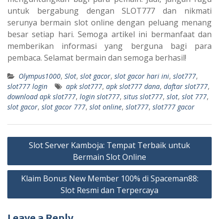
untuk bergabung dengan SLOT777 dan nikmati
serunya bermain slot online dengan peluang menang
besar setiap hari. Semoga artikel ini bermanfaat dan
memberikan informasi yang berguna bagi para
pembaca. Selamat bermain dan semoga berhasil!
Olympus1000
,
Slot
,
slot gacor
,
slot gacor hari ini
,
slot777
,
slot777 login
apk slot777
,
apk slot777 dana
,
daftar slot777
,
download apk slot777
,
login slot777
,
situs slot777
,
slot
,
slot 777
,
slot gacor
,
slot gacor 777
,
slot online
,
slot777
,
slot777 gacor
Post
Slot Server Kamboja: Tempat Terbaik untuk
navigation
Bermain Slot Online
Klaim Bonus New Member 100% di Spaceman88:
Slot Resmi dan Terpercaya
Leave a Reply