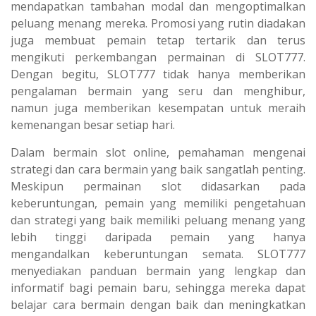
mendapatkan tambahan modal dan mengoptimalkan
peluang menang mereka. Promosi yang rutin diadakan
juga membuat pemain tetap tertarik dan terus
mengikuti perkembangan permainan di SLOT777.
Dengan begitu, SLOT777 tidak hanya memberikan
pengalaman bermain yang seru dan menghibur,
namun juga memberikan kesempatan untuk meraih
kemenangan besar setiap hari.
Dalam bermain slot online, pemahaman mengenai
strategi dan cara bermain yang baik sangatlah penting.
Meskipun permainan slot didasarkan pada
keberuntungan, pemain yang memiliki pengetahuan
dan strategi yang baik memiliki peluang menang yang
lebih tinggi daripada pemain yang hanya
mengandalkan keberuntungan semata. SLOT777
menyediakan panduan bermain yang lengkap dan
informatif bagi pemain baru, sehingga mereka dapat
belajar cara bermain dengan baik dan meningkatkan