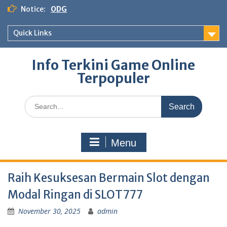
Skip
Notice:
ODG
to
content
Quick Links
Info Terkini Game Online
Terpopuler
Search
for:
Menu
Raih Kesuksesan Bermain Slot dengan
Modal Ringan di SLOT777
November 30, 2025
admin