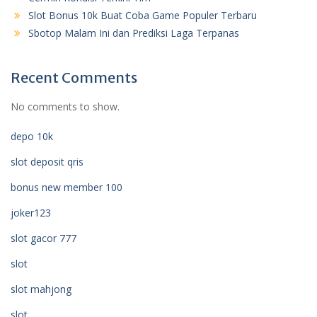
Slot Bonus 10k Buat Coba Game Populer Terbaru
Sbotop Malam Ini dan Prediksi Laga Terpanas
Recent Comments
No comments to show.
depo 10k
slot deposit qris
bonus new member 100
joker123
slot gacor 777
slot
slot mahjong
slot