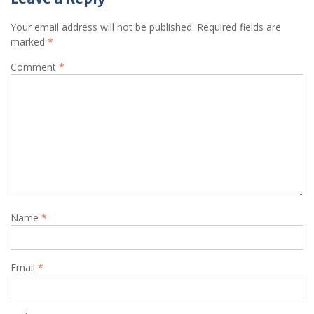
Your email address will not be published.
Required fields are
marked
*
Comment
*
Name
*
Email
*