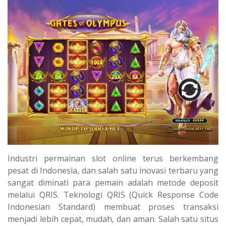
Industri permainan slot online terus berkembang
pesat di Indonesia, dan salah satu inovasi terbaru yang
sangat diminati para pemain adalah metode deposit
melalui QRIS. Teknologi QRIS (Quick Response Code
Indonesian Standard) membuat proses transaksi
menjadi lebih cepat, mudah, dan aman. Salah satu situs