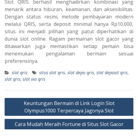
Slot QRIS berhasil menghadirkan kombinasi yang
menarik antara hiburan, keamanan, dan aksesibilitas.
Dengan status resmi, metode pembayaran modern
melalui QRIS, serta deposit minimal hanya Rp10.000,
situs ini menjadi pilihan yang patut diperhatikan di
dunia slot online. Ragam permainan slot gacor yang
ditawarkan juga memastikan setiap pemain bisa
menemukan pengalaman bermain sesuai
preferensinya.
slot qris
situs slot qris
,
slot depo qris
,
slot deposit qris
,
slot qris
,
slot via qris
Post
Keuntungan Bermain di Link Login Slot
navigation
Olympus1000 Terpercaya Jagonya Slot
Cara Mudah Meraih Fortune di Situs Slot Gacor