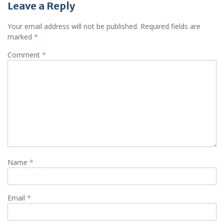
Leave a Reply
Your email address will not be published.
Required fields are
marked
*
Comment
*
Name
*
Email
*