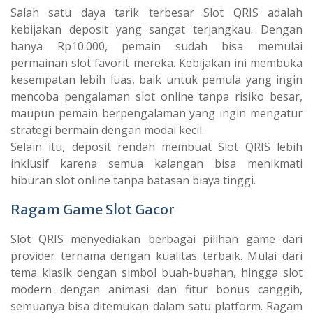
Salah satu daya tarik terbesar Slot QRIS adalah
kebijakan deposit yang sangat terjangkau. Dengan
hanya Rp10.000, pemain sudah bisa memulai
permainan slot favorit mereka. Kebijakan ini membuka
kesempatan lebih luas, baik untuk pemula yang ingin
mencoba pengalaman slot online tanpa risiko besar,
maupun pemain berpengalaman yang ingin mengatur
strategi bermain dengan modal kecil.
Selain itu, deposit rendah membuat Slot QRIS lebih
inklusif karena semua kalangan bisa menikmati
hiburan slot online tanpa batasan biaya tinggi.
Ragam Game Slot Gacor
Slot QRIS menyediakan berbagai pilihan game dari
provider ternama dengan kualitas terbaik. Mulai dari
tema klasik dengan simbol buah-buahan, hingga slot
modern dengan animasi dan fitur bonus canggih,
semuanya bisa ditemukan dalam satu platform. Ragam