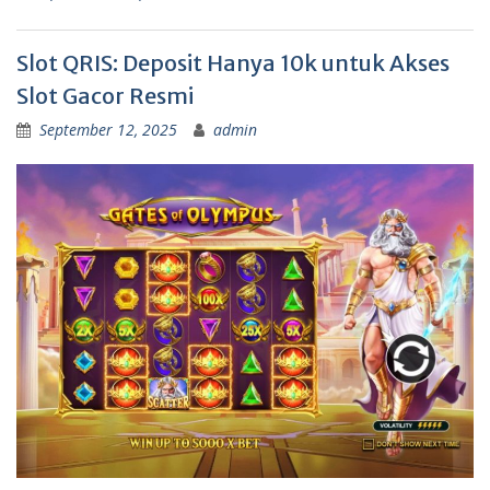
Slot QRIS: Deposit Hanya 10k untuk Akses
Slot Gacor Resmi
September 12, 2025
admin