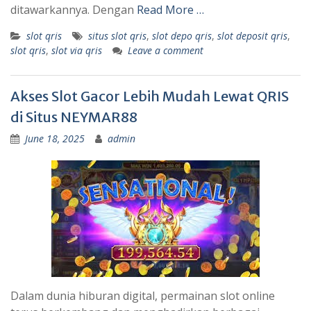
ditawarkannya. Dengan
Read More …
slot qris
situs slot qris
,
slot depo qris
,
slot deposit qris
,
slot qris
,
slot via qris
Leave a comment
Akses Slot Gacor Lebih Mudah Lewat QRIS
di Situs NEYMAR88
June 18, 2025
admin
Dalam dunia hiburan digital, permainan slot online