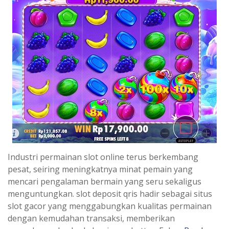
Industri permainan slot online terus berkembang
pesat, seiring meningkatnya minat pemain yang
mencari pengalaman bermain yang seru sekaligus
menguntungkan. slot deposit qris hadir sebagai situs
slot gacor yang menggabungkan kualitas permainan
dengan kemudahan transaksi, memberikan