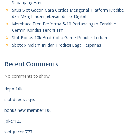
Sepanjang Hari
Situs Slot Gacor: Cara Cerdas Mengenali Platform Kredibel
dan Menghindari Jebakan di Era Digital
Membaca Tren Performa 5-10 Pertandingan Terakhir:
Cermin Kondisi Terkini Tim
Slot Bonus 10k Buat Coba Game Populer Terbaru
Sbotop Malam Ini dan Prediksi Laga Terpanas
Recent Comments
No comments to show.
depo 10k
slot deposit qris
bonus new member 100
joker123
slot gacor 777