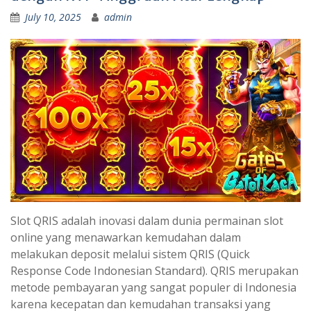
July 10, 2025
admin
Slot QRIS adalah inovasi dalam dunia permainan slot
online yang menawarkan kemudahan dalam
melakukan deposit melalui sistem QRIS (Quick
Response Code Indonesian Standard). QRIS merupakan
metode pembayaran yang sangat populer di Indonesia
karena kecepatan dan kemudahan transaksi yang