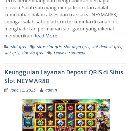
terus berkembang dan menghadirkan berbagai
inovasi. Salah satu yang menjadi sorotan adalah
kemudahan dalam akses dan transaksi. NEYMAR88,
sebagai salah satu platform terkemuka di ranah ini,
menghadirkan permainan slot gacor yang dikenal
memberikan
Read More …
slot qris
situs slot qris
,
slot depo qris
,
slot deposit qris
,
slot qris
,
slot via qris
Leave a comment
Keunggulan Layanan Deposit QRIS di Situs
Slot NEYMAR88
June 12, 2025
admin