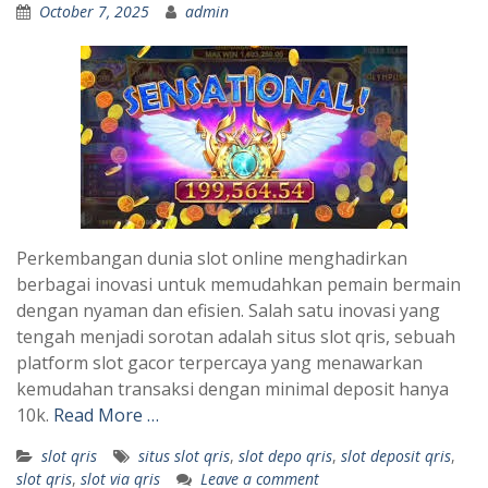
October 7, 2025
admin
Perkembangan dunia slot online menghadirkan
berbagai inovasi untuk memudahkan pemain bermain
dengan nyaman dan efisien. Salah satu inovasi yang
tengah menjadi sorotan adalah situs slot qris, sebuah
platform slot gacor terpercaya yang menawarkan
kemudahan transaksi dengan minimal deposit hanya
10k.
Read More …
slot qris
situs slot qris
,
slot depo qris
,
slot deposit qris
,
slot qris
,
slot via qris
Leave a comment