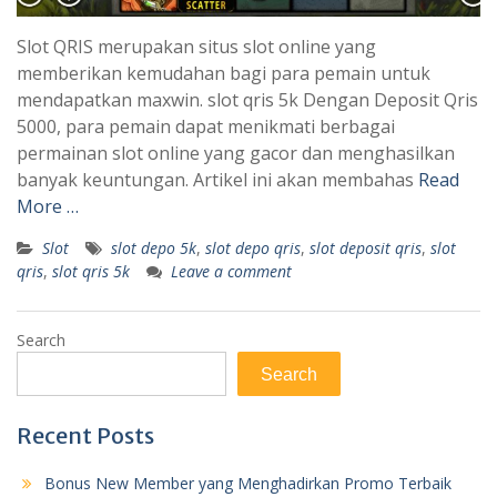
Slot QRIS merupakan situs slot online yang
memberikan kemudahan bagi para pemain untuk
mendapatkan maxwin. slot qris 5k Dengan Deposit Qris
5000, para pemain dapat menikmati berbagai
permainan slot online yang gacor dan menghasilkan
banyak keuntungan. Artikel ini akan membahas
Read
More …
Slot
slot depo 5k
,
slot depo qris
,
slot deposit qris
,
slot
qris
,
slot qris 5k
Leave a comment
Search
Search
Recent Posts
Bonus New Member yang Menghadirkan Promo Terbaik