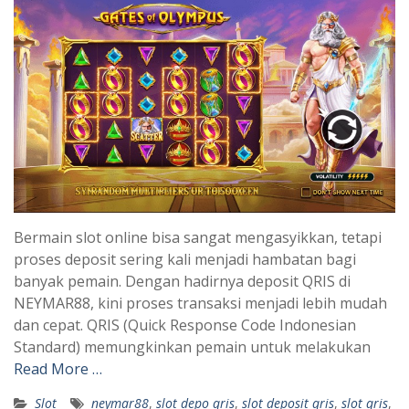
Bermain slot online bisa sangat mengasyikkan, tetapi
proses deposit sering kali menjadi hambatan bagi
banyak pemain. Dengan hadirnya deposit QRIS di
NEYMAR88, kini proses transaksi menjadi lebih mudah
dan cepat. QRIS (Quick Response Code Indonesian
Standard) memungkinkan pemain untuk melakukan
Read More …
Slot
neymar88
,
slot depo qris
,
slot deposit qris
,
slot qris
,