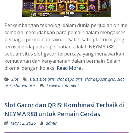
Perkembangan teknologi dalam dunia perjudian online
semakin memudahkan para pemain dalam mengakses
berbagai permainan favorit. Salah satu platform yang
terus mendapatkan perhatian adalah NEYMAR88,
sebuah situs slot gacor terpercaya yang menawarkan
kemudahan dan kenyamanan dalam bermain. Selain
dikenal dengan koleksi
Read More …
Slot
situs slot qris
,
slot depo qris
,
slot deposit qris
,
slot
qris
,
slot via qris
Leave a comment
Slot Gacor dan QRIS: Kombinasi Terbaik di
NEYMAR88 untuk Pemain Cerdas
May 12, 2025
admin